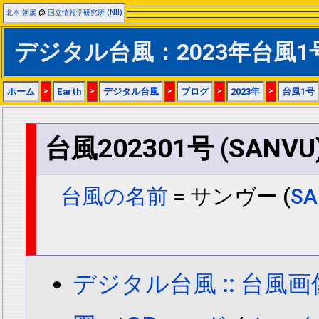
北本 朝展
@
国立情報学研究所 (NII)
デジタル台風：2023年台風1
ホーム
>
Earth
>
デジタル台風
>
ブログ
>
2023年
>
台風1号
台風202301号 (SANVU
台風の名前
= サンヴー (
SA
デジタル台風 :: 台風