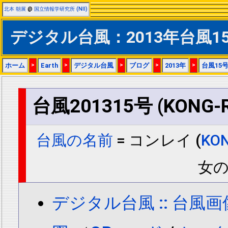
北本 朝展
@
国立情報学研究所 (NII)
デジタル台風：2013年台風15
ホーム
>
Earth
>
デジタル台風
>
ブログ
>
2013年
>
台風15
台風201315号 (KONG-R
台風の名前
= コンレイ (
KO
女の
デジタル台風 :: 台風