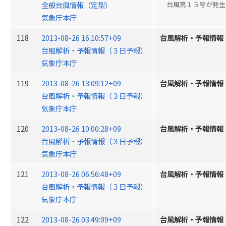
全般台風情報（定型）
台風第１５号が発生
気象庁本庁
118
2013-08-26 16:10:57+09
台風解析・予報情報
台風解析・予報情報（３日予報）
気象庁本庁
119
2013-08-26 13:09:12+09
台風解析・予報情報
台風解析・予報情報（３日予報）
気象庁本庁
120
2013-08-26 10:00:28+09
台風解析・予報情報
台風解析・予報情報（３日予報）
気象庁本庁
121
2013-08-26 06:56:48+09
台風解析・予報情報
台風解析・予報情報（３日予報）
気象庁本庁
122
2013-08-26 03:49:09+09
台風解析・予報情報