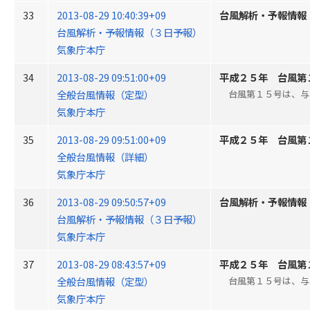
33
2013-08-29 10:40:39+09
台風解析・予報情報
台風解析・予報情報（３日予報）
気象庁本庁
34
2013-08-29 09:51:00+09
平成２５年 台風第
全般台風情報（定型）
台風第１５号は、与那
気象庁本庁
35
2013-08-29 09:51:00+09
平成２５年 台風第
全般台風情報（詳細）
気象庁本庁
36
2013-08-29 09:50:57+09
台風解析・予報情報
台風解析・予報情報（３日予報）
気象庁本庁
37
2013-08-29 08:43:57+09
平成２５年 台風第
全般台風情報（定型）
台風第１５号は、与那
気象庁本庁