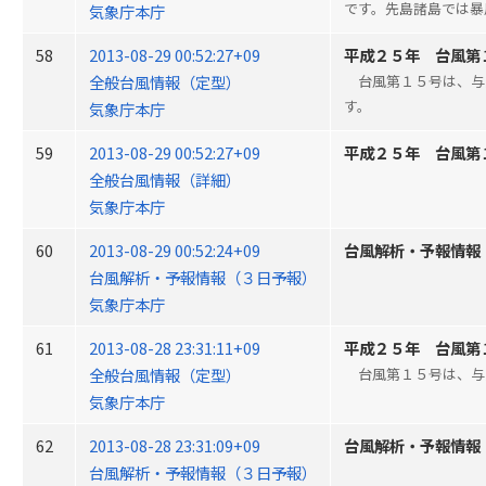
です。先島諸島では暴
気象庁本庁
58
2013-08-29 00:52:27+09
平成２５年 台風第
全般台風情報（定型）
台風第１５号は、与那
す。
気象庁本庁
59
2013-08-29 00:52:27+09
平成２５年 台風第
全般台風情報（詳細）
気象庁本庁
60
2013-08-29 00:52:24+09
台風解析・予報情報
台風解析・予報情報（３日予報）
気象庁本庁
61
2013-08-28 23:31:11+09
平成２５年 台風第
全般台風情報（定型）
台風第１５号は、与那
気象庁本庁
62
2013-08-28 23:31:09+09
台風解析・予報情報
台風解析・予報情報（３日予報）