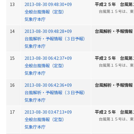
13
2013-08-30 09:48:30+09
平成２５年 台風第
全般台風情報（定型）
台風第１５号は、東シ
気象庁本庁
14
2013-08-30 09:48:28+09
台風解析・予報情報
台風解析・予報情報（３日予報）
気象庁本庁
15
2013-08-30 06:42:37+09
平成２５年 台風第
全般台風情報（定型）
台風第１５号は、東シ
気象庁本庁
16
2013-08-30 06:42:36+09
台風解析・予報情報
台風解析・予報情報（３日予報）
気象庁本庁
17
2013-08-30 03:47:13+09
平成２５年 台風第
全般台風情報（定型）
台風第１５号は、東シ
気象庁本庁