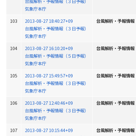
台風解析・予報情報（３日予報）
気象庁本庁
103
2013-08-27 18:40:27+09
台風解析・予報情報
台風解析・予報情報（３日予報）
気象庁本庁
104
2013-08-27 16:10:20+09
台風解析・予報情報
台風解析・予報情報（５日予報）
気象庁本庁
105
2013-08-27 15:49:57+09
台風解析・予報情報
台風解析・予報情報（３日予報）
気象庁本庁
106
2013-08-27 12:40:46+09
台風解析・予報情報
台風解析・予報情報（３日予報）
気象庁本庁
107
2013-08-27 10:15:44+09
台風解析・予報情報