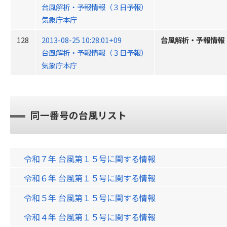
台風解析・予報情報（３日予報）
気象庁本庁
128
2013-08-25 10:28:01+09
台風解析・予報情報
台風解析・予報情報（３日予報）
気象庁本庁
同一番号の台風リスト
令和７年 台風第１５号に関する情報
令和６年 台風第１５号に関する情報
令和５年 台風第１５号に関する情報
令和４年 台風第１５号に関する情報