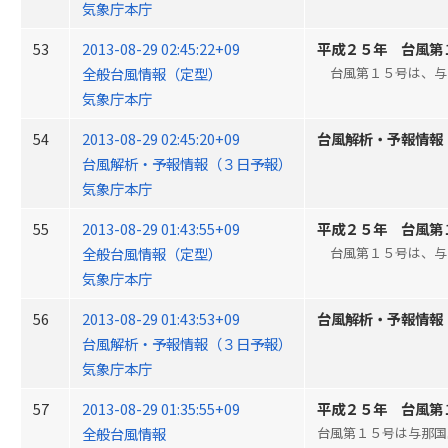
気象庁本庁
53
2013-08-29 02:45:22+09
平成２５年 台風第
全般台風情報（定型）
台風第１５号は、与那
気象庁本庁
54
2013-08-29 02:45:20+09
台風解析・予報情報
台風解析・予報情報（３日予報）
気象庁本庁
55
2013-08-29 01:43:55+09
平成２５年 台風第
全般台風情報（定型）
台風第１５号は、与那
気象庁本庁
56
2013-08-29 01:43:53+09
台風解析・予報情報
台風解析・予報情報（３日予報）
気象庁本庁
57
2013-08-29 01:35:55+09
平成２５年 台風第
全般台風情報
台風第１５号は与那国