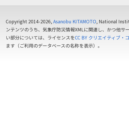
Copyright 2014-2026,
Asanobu KITAMOTO
, National In
ンテンツのうち、気象庁防災情報XMLに関連し、かつ他サ
い部分については、ライセンスを
CC BY クリエイティブ・
ます（ご利用のデータベースの名称を表示）。