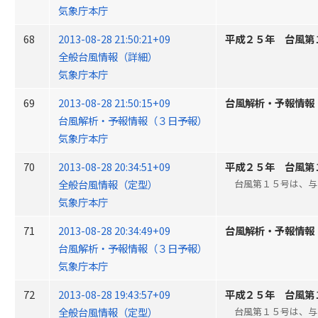
気象庁本庁
68
2013-08-28 21:50:21+09
平成２５年 台風第
全般台風情報（詳細）
気象庁本庁
69
2013-08-28 21:50:15+09
台風解析・予報情報
台風解析・予報情報（３日予報）
気象庁本庁
70
2013-08-28 20:34:51+09
平成２５年 台風第
全般台風情報（定型）
台風第１５号は、与那
気象庁本庁
71
2013-08-28 20:34:49+09
台風解析・予報情報
台風解析・予報情報（３日予報）
気象庁本庁
72
2013-08-28 19:43:57+09
平成２５年 台風第
全般台風情報（定型）
台風第１５号は、与那