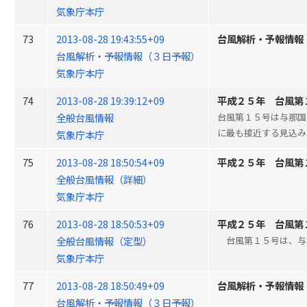
気象庁本庁
73
2013-08-28 19:43:55+09
台風解析・予報情報
台風解析・予報情報（３日予報）
気象庁本庁
74
2013-08-28 19:39:12+09
平成２５年 台風第
全般台風情報
台風第１５号は与那国
に最も接近する見込み
気象庁本庁
75
2013-08-28 18:50:54+09
平成２５年 台風第
全般台風情報（詳細）
気象庁本庁
76
2013-08-28 18:50:53+09
平成２５年 台風第
全般台風情報（定型）
台風第１５号は、与那
気象庁本庁
77
2013-08-28 18:50:49+09
台風解析・予報情報
台風解析・予報情報（３日予報）