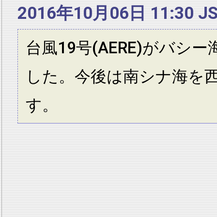
2016年10月06日 11:30 J
台風19号(AERE)がバシ
した。今後は南シナ海を
す。