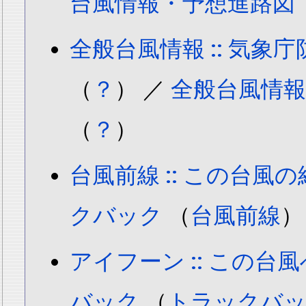
台風情報・予想進路図
全般台風情報 :: 気象庁
（
？
） ／
全般台風情
（
？
）
台風前線 :: この台風
クバック
（
台風前線
）
アイフーン :: この台
バック
（
トラックバッ