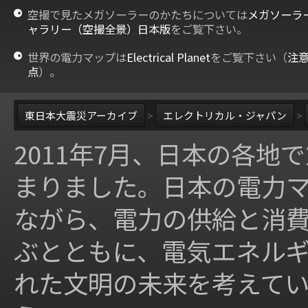
空撮で見たメガソーラーのかたちについては
メガソーラ
ャラリー（空撮全景）日本版
をご覧下さい。
世界の電力マップは
Electrical Planet
をご覧下さい（
注
点
）。
東日本大震災アーカイブ
>
エレクトリカル・ジャパン
>
2011年7月、日本の各地
まりました。日本の電力
ながら、電力の供給と消
ぶとともに、電気エネル
れた文明の未来を考えて