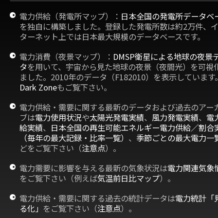
電力供給（発電所マップ）：
日本全国の発電所データベ
を独自に構築しました。登録した発電所数は約2万件、
ターネット上では日本最大規模のデータベースです。
電力消費（夜景マップ）：
DMSP衛星による地球の夜景
タ
を用いて、宇宙から見た地球の夜景（夜間光）を可視
ました。2010年のデータ（F182010）を表示しています
Dark Zone
もご覧下さい。
電力供給・需要に関する最新のデータおよび過去のアー
ブは
電力使用状況
や
太陽光発電実績
、
風力発電実績
、
電
給実績
、
日本全国の再生可能エネルギー電力供給／割合
（毎年の最大記録・比率一覧）
、
季節ごとの最大電力一
どをご覧下さい（
注意点
）。
電力需要に影響を与える最新の気象状況は
電力関連気象
をご覧下さい（例えば
気温前日比マップ
）。
電力供給・需要に関する過去の統計データは
電力統計「
る化」
をご覧下さい（
注意点
）。