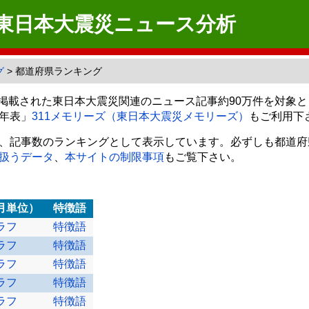
 東日本大震災ニュース分析
グ
> 都道府県ランキング
ews）に掲載された東日本大震災関連のニュース記事約90万件を
年表」
311メモリーズ（東日本大震災メモリーズ）
もご利用下
、記事数のランキングとして表示しています。必ずしも都道府
扱うデータ
、
本サイトの制限事項
もご覧下さい。
月単位）
特徴語
ラフ
特徴語
ラフ
特徴語
ラフ
特徴語
ラフ
特徴語
ラフ
特徴語