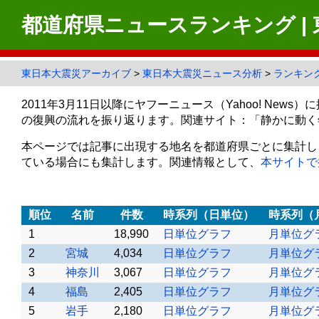
都道府県ニュースランキング |
東日本大震災アーカイブ
>
東日本大震災ニュース分析
>
ランキン
2011年3月11日以降にヤフーニュース（Yahoo! N
の復興の流れを振り返ります。関連サイト：「静かに動く
本ページでは記事に出現する地名を都道府県ごとに集計し
ている場合にも集計します。関連情報として、
本サイトで
順位
名前
件数
時系列（日単位）
時系列（
1
18,990
日単位グラフ
月単位グ
2
宮城
4,034
日単位グラフ
月単位グ
3
神奈川
3,067
日単位グラフ
月単位グ
4
福島
2,405
日単位グラフ
月単位グ
5
岩手
2,180
日単位グラフ
月単位グ