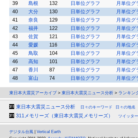
39
島根
132
日単位グラフ
月単位グ
40
大分
130
日単位グラフ
月単位グ
41
奈良
129
日単位グラフ
月単位グ
42
福井
122
日単位グラフ
月単位グ
43
佐賀
121
日単位グラフ
月単位グ
44
愛媛
116
日単位グラフ
月単位グ
45
鳥取
104
日単位グラフ
月単位グ
46
高知
101
日単位グラフ
月単位グ
47
香川
87
日単位グラフ
月単位グ
48
富山
74
日単位グラフ
月単位グ
東日本大震災アーカイブ
>
東日本大震災ニュース分析
>
ランキン
東日本大震災ニュース分析
日々のキーワード
日々の地名
311メモリーズ（東日本大震災メモリーズ）
ツイッタ
デジタル台風
|
Vertical Earth