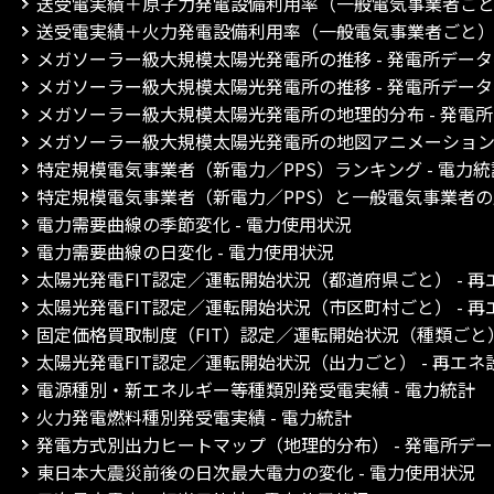
送受電実績＋原子力発電設備利用率（一般電気事業者ごと）
送受電実績＋火力発電設備利用率（一般電気事業者ごと） 
メガソーラー級大規模太陽光発電所の推移 - 発電所デー
メガソーラー級大規模太陽光発電所の推移 - 発電所デー
メガソーラー級大規模太陽光発電所の地理的分布 - 発電
メガソーラー級大規模太陽光発電所の地図アニメーション 
特定規模電気事業者（新電力／PPS）ランキング - 電力統
特定規模電気事業者（新電力／PPS）と一般電気事業者の比
電力需要曲線の季節変化 - 電力使用状況
電力需要曲線の日変化 - 電力使用状況
太陽光発電FIT認定／運転開始状況（都道府県ごと） - 
太陽光発電FIT認定／運転開始状況（市区町村ごと） - 
固定価格買取制度（FIT）認定／運転開始状況（種類ごと）
太陽光発電FIT認定／運転開始状況（出力ごと） - 再エ
電源種別・新エネルギー等種類別発受電実績 - 電力統計
火力発電燃料種別発受電実績 - 電力統計
発電方式別出力ヒートマップ（地理的分布） - 発電所デ
東日本大震災前後の日次最大電力の変化 - 電力使用状況