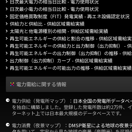
日次最大電力の相当日比較 - 電力使用状況
日次最小電力の相当日比較 - 電力使用状況
固定価格買取制度（FIT）発電実績 - 再エネ設備認定状況
供給力と供給比 - 供給区域需給実績
太陽光と他電源種別の相関 - 供給区域需給実績
再生可能エネルギーの供給と割合の推移 - 供給区域需給
再生可能エネルギーの供給力と出力制御（出力抑制） - 
再生可能エネルギーの出力制御（出力抑制）の推移 - 供
出力制御（出力抑制）カーブ - 供給区域需給実績
再生可能エネルギーの可能出力の推移 - 供給区域需給実績
電力需給に関する情報
電力供給（発電所マップ）：
日本全国の発電所データベ
を独自に構築しました。登録した発電所数は約2万件、
ターネット上では日本最大規模のデータベースです。
電力消費（夜景マップ）：
DMSP衛星による地球の夜景
タ
を用いて、宇宙から見た地球の夜景（夜間光）を可視