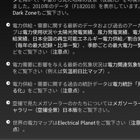
ました。2010年のデータ（F182010）を表示しています
Dark Zone
もご覧下さい。
電力供給・需要に関する最新のデータおよび過去のアー
ブは
電力使用状況
や
太陽光発電実績
、
風力発電実績
、
電
給実績
、
日本全国の再生可能エネルギー電力供給／割合
（毎年の最大記録・比率一覧）
、
季節ごとの最大電力一
どをご覧下さい（
注意点
）。
電力需要に影響を与える最新の気象状況は
電力関連気象
をご覧下さい（例えば
気温前日比マップ
）。
電力供給・需要に関する過去の統計データは
電力統計「
る化」
をご覧下さい（
注意点
）。
空撮で見たメガソーラーのかたちについては
メガソーラ
ャラリー（空撮全景）日本版
をご覧下さい。
世界の電力マップは
Electrical Planet
をご覧下さい（
注
点
）。