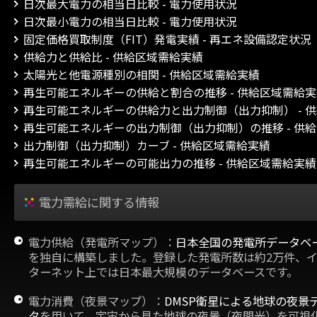
日次最大電力の相当日比較 - 電力使用状況
日次最小電力の相当日比較 - 電力使用状況
固定価格買取制度（FIT）発電実績 - 再エネ設備認定状況
供給力と供給比 - 供給区域需給実績
太陽光と他電源種別の相関 - 供給区域需給実績
再生可能エネルギーの供給と割合の推移 - 供給区域需給
再生可能エネルギーの供給力と出力制御（出力抑制） - 
再生可能エネルギーの出力制御（出力抑制）の推移 - 供
出力制御（出力抑制）カーブ - 供給区域需給実績
再生可能エネルギーの可能出力の推移 - 供給区域需給実績
電力需給に関する情報
電力供給（発電所マップ）：
日本全国の発電所データベ
を独自に構築しました。登録した発電所数は約2万件、
ターネット上では日本最大規模のデータベースです。
電力消費（夜景マップ）：
DMSP衛星による地球の夜景
タ
を用いて、宇宙から見た地球の夜景（夜間光）を可視