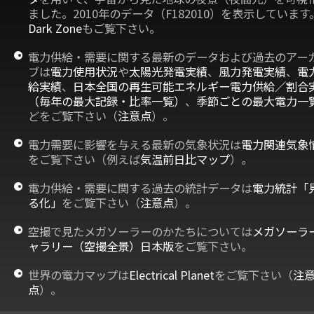
ました。2010年のデータ（F182010）を表示しています
Dark Zone
もご覧下さい。
電力供給・需要に関する最新のデータおよび過去のアー
ブは
電力使用状況
や
太陽光発電実績
、
風力発電実績
、
電
給実績
、
日本全国の再生可能エネルギー電力供給／割合
（毎年の最大記録・比率一覧）
、
季節ごとの最大電力一
どをご覧下さい（
注意点
）。
電力需要に影響を与える最新の気象状況は
電力関連気象
をご覧下さい（例えば
気温前日比マップ
）。
電力供給・需要に関する過去の統計データは
電力統計「
る化」
をご覧下さい（
注意点
）。
空撮で見たメガソーラーのかたちについては
メガソーラ
ャラリー（空撮全景）日本版
をご覧下さい。
世界の電力マップは
Electrical Planet
をご覧下さい（
注
点
）。