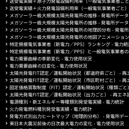
送受電実績＋原子力発電設備利用率（一般電気事業者ごと）
送受電実績＋火力発電設備利用率（一般電気事業者ごと） 
メガソーラー級大規模太陽光発電所の推移 - 発電所デー
メガソーラー級大規模太陽光発電所の推移 - 発電所デー
メガソーラー級大規模太陽光発電所の地理的分布 - 発電
メガソーラー級大規模太陽光発電所の地図アニメーション 
特定規模電気事業者（新電力／PPS）ランキング - 電力統
特定規模電気事業者（新電力／PPS）と一般電気事業者の比
電力需要曲線の季節変化 - 電力使用状況
電力需要曲線の日変化 - 電力使用状況
太陽光発電FIT認定／運転開始状況（都道府県ごと） - 
太陽光発電FIT認定／運転開始状況（市区町村ごと） - 
固定価格買取制度（FIT）認定／運転開始状況（種類ごと）
太陽光発電FIT認定／運転開始状況（出力ごと） - 再エ
電源種別・新エネルギー等種類別発受電実績 - 電力統計
火力発電燃料種別発受電実績 - 電力統計
発電方式別出力ヒートマップ（地理的分布） - 発電所デ
東日本大震災前後の日次最大電力の変化 - 電力使用状況