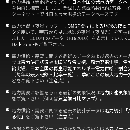
電力供給（発電所マップ）：
日本全国の発電所データベ
を独自に構築しました。登録した発電所数は約2万件、
ターネット上では日本最大規模のデータベースです。
電力消費（夜景マップ）：
DMSP衛星による地球の夜景
タ
を用いて、宇宙から見た地球の夜景（夜間光）を可視
ました。2010年のデータ（F182010）を表示しています
Dark Zone
もご覧下さい。
電力供給・需要に関する最新のデータおよび過去のアー
ブは
電力使用状況
や
太陽光発電実績
、
風力発電実績
、
電
給実績
、
日本全国の再生可能エネルギー電力供給／割合
（毎年の最大記録・比率一覧）
、
季節ごとの最大電力一
どをご覧下さい（
注意点
）。
電力需要に影響を与える最新の気象状況は
電力関連気象
をご覧下さい（例えば
気温前日比マップ
）。
電力供給・需要に関する過去の統計データは
電力統計「
る化」
をご覧下さい（
注意点
）。
空撮で見たメガソーラーのかたちについては
メガソーラ