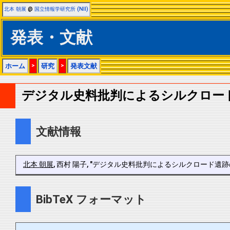
北本 朝展
@
国立情報学研究所 (NII)
発表・文献
ホーム
>
研究
>
発表文献
デジタル史料批判によるシルクロー
文献情報
北本 朝展
, 西村 陽子, "デジタル史料批判によるシルクロード遺跡の再発見", 科学
BibTeX フォーマット