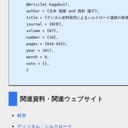
      @Article{ kagaku17,

      author = {北本 朝展 and 西村 陽子},

      title = {デジタル史料批判によるシルクロード遺跡の再発見
      journal = {科学},

      volume = {87},

      number = {10},

      pages = {934-935},

      year = 2017,

      month = 9,

      note = {},

      }

関連資料・関連ウェブサイト
科学
ディジタル・シルクロード