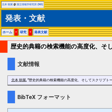
北本 朝展
@
国立情報学研究所 (NII)
発表・文献
ホーム
>
研究
>
発表文献
歴史的典籍の検索機能の高度化、そ
文献情報
北本 朝展
, "歴史的典籍の検索機能の高度化、そしてスクリプトーム解析に向け
BibTeX フォーマット