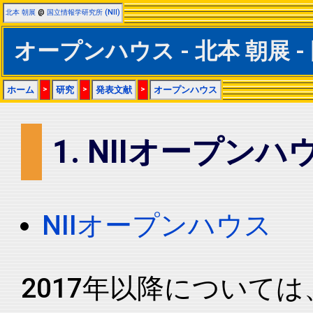
北本 朝展
@
国立情報学研究所 (NII)
オープンハウス - 北本 朝展 -
ホーム
>
研究
>
発表文献
>
オープンハウス
1. NIIオープンハ
NIIオープンハウス
2017年以降については