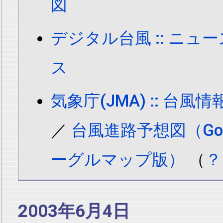
図
デジタル台風 :: ニュ
ス
気象庁(JMA) :: 台
／
台風進路予想図（Goog
ーグルマップ版）
（
？
2003年6月4日