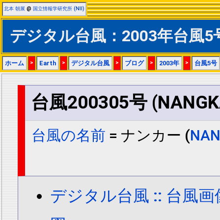
北本 朝展
@
国立情報学研究所 (NII)
デジタル台風：2003年台風5
ホーム
>
Earth
>
デジタル台風
>
ブログ
>
2003年
>
台風5号
台風200305号 (NANGK
台風の名前
= ナンカー (
NAN
デジタル台風 :: 台風