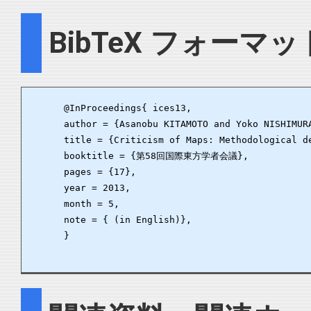
BibTeX フォーマッ
      @InProceedings{ ices13,

      author = {Asanobu KITAMOTO and Yoko NISHIMURA
      title = {Criticism of Maps: Methodological d
      booktitle = {第58回国際東方学者会議},

      pages = {17},

      year = 2013,

      month = 5,

      note = { (in English)},

      }
