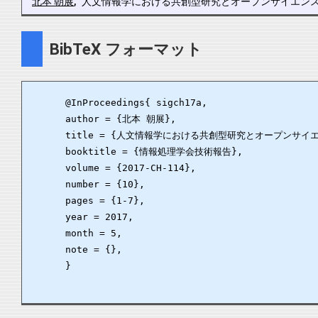
北本 朝展
, "人文情報学における共創型研究とオープンサイエンスの潮流", 情
BibTeX フォーマット
      @InProceedings{ sigch17a,

      author = {北本 朝展},

      title = {人文情報学における共創型研究とオープンサイエ
      booktitle = {情報処理学会技術報告},

      volume = {2017-CH-114},

      number = {10},

      pages = {1-7},

      year = 2017,

      month = 5,

      note = {},

      }
