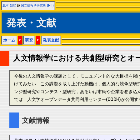
北本 朝展
@
国立情報学研究所 (NII)
発表・文献
ホーム
>
研究
>
発表文献
人文情報学における共創型研究とオ
今後の人文情報学の課題として，モニュメント的な大目標を掲
げてみたい．この課題を取り上げた動機は，個人的な競争型研
ンジ型研究やコンテスト型研究，あるいは市民や企業を巻き込
では，人文学オープンデータ共同利用センター(CODH)が公
文献情報