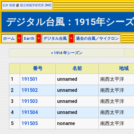
北本 朝展
@
国立情報学研究所 (NII)
デジタル台風：1915年シー
ホーム
>
Earth
>
デジタル台風
>
過去の台風／サイクロン
< 1914 年シーズン
番号
名前
地域
1
191501
unnamed
南西太平洋
2
191502
unnamed
南西太平洋
3
191503
unnamed
南西太平洋
4
191504
unnamed
南西太平洋
5
191505
noname
南西太平洋