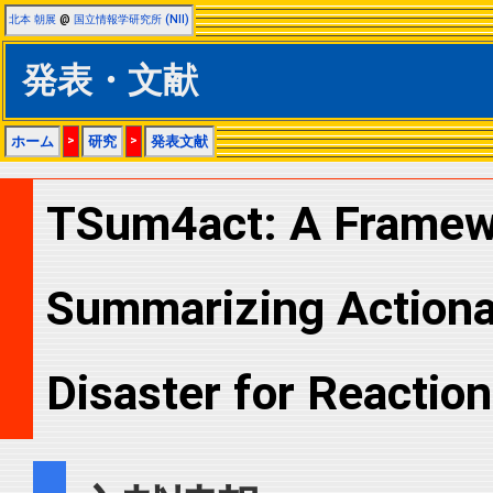
北本 朝展
@
国立情報学研究所 (NII)
発表・文献
ホーム
>
研究
>
発表文献
TSum4act: A Framewo
Summarizing Actiona
Disaster for Reaction