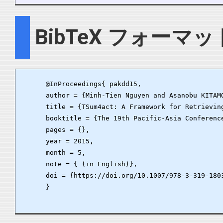
BibTeX フォーマッ
      @InProceedings{ pakdd15,

      author = {Minh-Tien Nguyen and Asanobu KITAMO
      title = {TSum4act: A Framework for Retrievin
      booktitle = {The 19th Pacific-Asia Conference
      pages = {},

      year = 2015,

      month = 5,

      note = { (in English)},

      doi = {https://doi.org/10.1007/978-3-319-1803
      }
