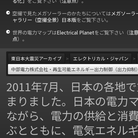
る化」
をご覧下さい（
注意点
）。
空撮で見たメガソーラーのかたちについては
メガソーラ
ャラリー（空撮全景）日本版
をご覧下さい。
世界の電力マップは
Electrical Planet
をご覧下さい（
注
点
）。
東日本大震災アーカイブ
>
エレクトリカル・ジャパン
>
中部電力株式会社・再生可能エネルギー出力制御（出力抑制
2011年7月、日本の各地
まりました。日本の電力
ながら、電力の供給と消
ぶとともに、電気エネル