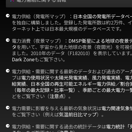
電力供給（発電所マップ）：
日本全国の発電所データベ
を独自に構築しました。登録した発電所数は約2万件、
ターネット上では日本最大規模のデータベースです。
電力消費（夜景マップ）：
DMSP衛星による地球の夜景
タ
を用いて、宇宙から見た地球の夜景（夜間光）を可視
ました。2010年のデータ（F182010）を表示しています
Dark Zone
もご覧下さい。
電力供給・需要に関する最新のデータおよび過去のアー
ブは
電力使用状況
や
太陽光発電実績
、
風力発電実績
、
電
給実績
、
日本全国の再生可能エネルギー電力供給／割合
（毎年の最大記録・比率一覧）
、
季節ごとの最大電力一
どをご覧下さい（
注意点
）。
電力需要に影響を与える最新の気象状況は
電力関連気象
をご覧下さい（例えば
気温前日比マップ
）。
電力供給・需要に関する過去の統計データは
電力統計「