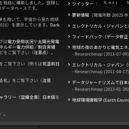
を独自に構築しました。登録し
ツイッター
：
のデータベースです。
更新情報
（発電所数 20025 件
タ
を用いて、宇宙から見た地球
2010）を表示しています。
Dark
エレクトリカル・ジャパンと
フィードバック（データ修正
ブは
電力使用状況
や
太陽光発電
ネルギー電力供給／割合実績
地球の夜のあかりと電気エネ
どをご覧下さい（
注意点
）。
- Researchmap (2011-07-09)
をご覧下さい（例えば
気温前日
エレクトリカル・ジャパン（
- Researchmap (2011-08-17)
る化」
をご覧下さい（
注意
データジャーナリズムで日本
- Researchmap (2013-01-28)
ャラリー（空撮全景）日本版
を
地球環境情報学 (Earth Environm
）。