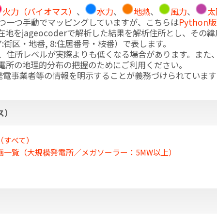
火力（バイオマス）
、
水力
、
地熱
、
風力
、
太
つ一つ手動でマッピングしていますが、こちらは
Python
jageocoderで解析した結果を解析住所とし、その緯度
目, 7:街区・地番, 8:住居番号・枝番）で表します。
、住所レベルが実際よりも低くなる場合があります。また
電所の地理的分布の把握のためにご利用ください。
、発電事業者等の情報を明示することが義務づけられています
ス）
（すべて）
計画一覧（大規模発電所／メガソーラー：5MW以上）
）