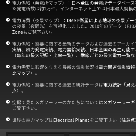
電力供給（発電所マップ）：
日本全国の発電所データベース
た発電所数は約2万件、インターネット上では日本最大規模
電力消費（夜景マップ）：
DMSP衛星による地球の夜景デー
の夜景（夜間光）を可視化しました。2010年のデータ（F18
Zone
もご覧下さい。
電力供給・需要に関する最新のデータおよび過去のアーカイ
実績
、
風力発電実績
、
電力需給実績
、
日本全国の再生可能エ
（毎年の最大記録・比率一覧）
、
季節ごとの最大電力一覧
な
電力需要に影響を与える最新の気象状況は
電力関連気象情報
比マップ
）。
電力供給・需要に関する過去の統計データは
電力統計「見え
点
）。
空撮で見たメガソーラーのかたちについては
メガソーラーギ
ご覧下さい。
世界の電力マップは
Electrical Planet
をご覧下さい（
注意点