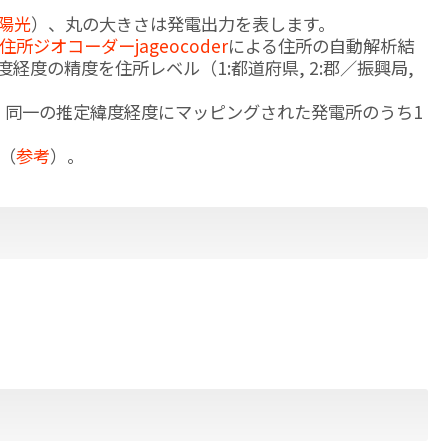
陽光
）、丸の大きさは発電出力を表します。
版住所ジオコーダーjageocoder
による住所の自動解析結
経度の精度を住所レベル（1:都道府県, 2:郡／振興局,
、同一の推定緯度経度にマッピングされた発電所のうち1
（
参考
）。