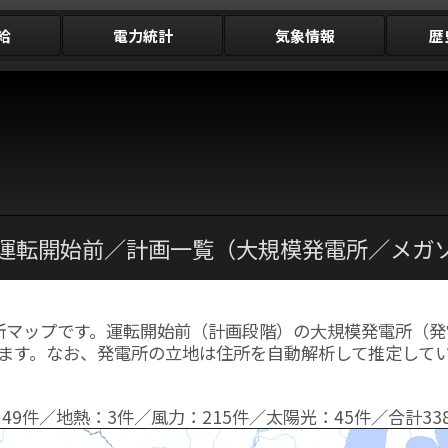
給
電力統計
気象情報
歴
- 運転開始前／計画一覧（大規模発電所／メガ
電所マップです。運転開始前（計画段階）の大規模発電所（発
ます。なお、発電所の立地は住所を自動解析して推定して
49件／地熱：3件／風力：215件／太陽光：45件／合計33