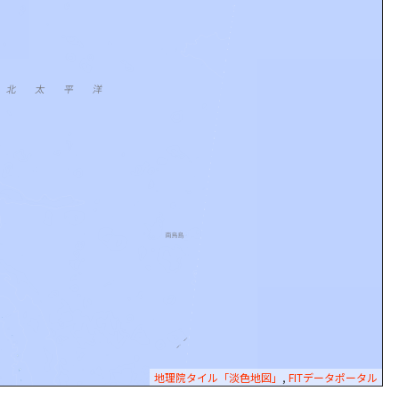
地理院タイル「淡色地図」
,
FITデータポータル