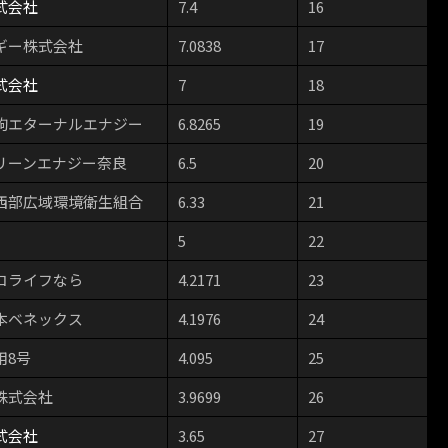
式会社
7.4
16
ギー株式会社
7.0838
17
式会社
7
18
駒エターナルエナジー
6.8265
19
リーンエナジー奈良
6.5
20
西部広域環境衛生組合
6.33
21
5
22
コライフなら
4.2171
23
本ベネックス
4.1976
24
用8号
4.095
25
株式会社
3.9699
26
式会社
3.65
27