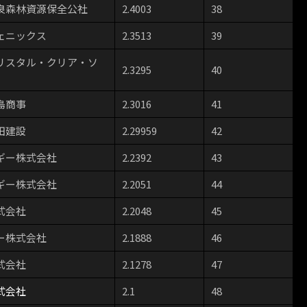
良森林資源保全公社
2.4003
38
ェニックス
2.3513
39
リスタル・クリア・ソ
2.3295
40
島商事
2.3016
41
田建設
2.29959
42
ギー株式会社
2.2392
43
ギー株式会社
2.2051
44
式会社
2.2048
45
ー株式会社
2.1888
46
式会社
2.1278
47
式会社
2.1
48