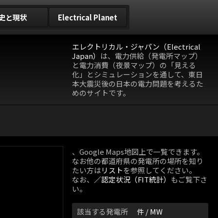
史と現状
Electrical Planet
エレクトリカル・ジャパン（Electrical
Japan）
は、電力供給（発電所マップ）
と電力消費（夜景マップ）の「見える
化」とシミュレーションを通して、東日
本大震災後の日本の電力問題を考えるた
めのサイトです。
、Google Maps地図上で一覧できます。
なお他の都道府県の発電所の場所を知り
たい方は
リスト
を参照してください。
なお、
／認定状況（FIT統計）
もご覧下さ
い。
該当する発電所
件 /
MW