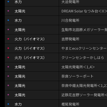
水力
大迫発電所
太陽光
DREAM Solar なつみ台＜II
水力
川合発電所
太陽光
生駒市北田原メガソーラー
火力（バイオマス）
吉野発電所
火力（バイオマス）
やまとecoクリーンセンター
火力（バイオマス）
クリーンセンターかしはら
太陽光
太陽光発電所＜1,4＞
太陽光
奈良ソーラーポート
太陽光
奈良中畑太陽光発電所＜1,2
太陽光
近鉄花吉野ソーラー発電所＜1
水力
樫尾発電所