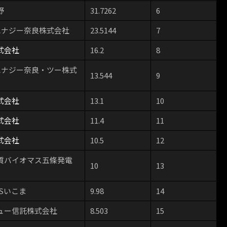
野
31.7262
6
エナジー奈良株式会社
23.5144
7
式会社
16.2
8
エナジー奈良・ツー株式
13.544
9
式会社
13.1
10
式会社
11.4
11
式会社
10.5
12
質バイオマス五條発電
10
13
Sいこま
9.98
14
ュー信託株式会社
8.503
15