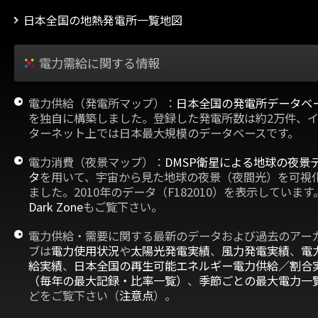
日本全国の地熱発電所一覧地図
電力需給に関する情報
電力供給（発電所マップ）：
日本全国の発電所データベ
を独自に構築しました。登録した発電所数は約2万件、
ターネット上では日本最大規模のデータベースです。
電力消費（夜景マップ）：
DMSP衛星による地球の夜景
タ
を用いて、宇宙から見た地球の夜景（夜間光）を可視
ました。2010年のデータ（F182010）を表示しています
Dark Zone
もご覧下さい。
電力供給・需要に関する最新のデータおよび過去のアー
ブは
電力使用状況
や
太陽光発電実績
、
風力発電実績
、
電
給実績
、
日本全国の再生可能エネルギー電力供給／割合
（毎年の最大記録・比率一覧）
、
季節ごとの最大電力一
どをご覧下さい（
注意点
）。