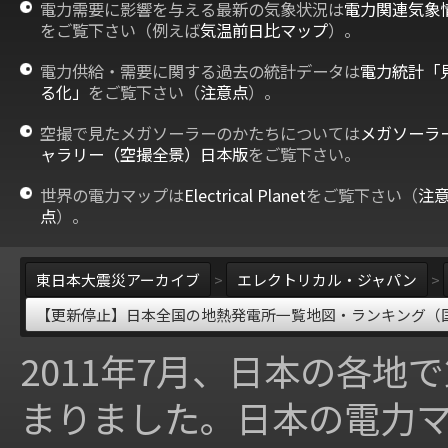
電力需要に影響を与える最新の気象状況は
電力関連気象
をご覧下さい（例えば
気温前日比マップ
）。
電力供給・需要に関する過去の統計データは
電力統計「
る化」
をご覧下さい（
注意点
）。
空撮で見たメガソーラーのかたちについては
メガソーラ
ャラリー（空撮全景）日本版
をご覧下さい。
世界の電力マップは
Electrical Planet
をご覧下さい（
注
点
）。
東日本大震災アーカイブ
>
エレクトリカル・ジャパン
>
【更新停止】日本全国の地熱発電所一覧地図・ランキング（
2011年7月、日本の各地
まりました。日本の電力