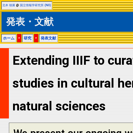
北本 朝展
@
国立情報学研究所 (NII)
発表・文献
ホーム
>
研究
>
発表文献
Extending IIIF to cur
studies in cultural h
natural sciences