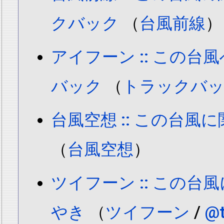
クバック
（
台風前線
）
アイフーン :: この台
バック
（
トラックバッ
台風空想 :: この台風
（
台風空想
）
ツイフーン :: この台
やき
（
ツイフーン
/
@t