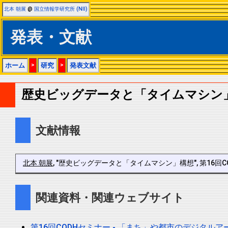
北本 朝展
@
国立情報学研究所 (NII)
発表・文献
ホーム
>
研究
>
発表文献
歴史ビッグデータと「タイムマシン
文献情報
北本 朝展
, "歴史ビッグデータと「タイムマシン」構想", 第16回
関連資料・関連ウェブサイト
第16回CODHセミナー - 「まち」や都市のデジタル