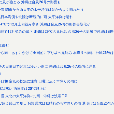
に風が強まる 沖縄は台風26号の影響も
雪 関東から西日本の太平洋側は朝からよく晴れそう
日本海側や北陸は断続的に雨 太平洋側は晴れ
4°Cで12月上旬並み寒さ 沖縄は台風26号の影響長期化か
予想で12月並みの寒さ 那覇は29°Cの見込み 台風26号の影響で沖縄は週
は緩む
ら雨、あすにかけて全国的に下り坂の見込み 本降りの雨に 台風26号
番の日曜日で関東は冷たい雨に 来週は台風26号の動向に注意
和
春日和 空気の乾燥に注意 日曜は広く本降りの雨に
は寒い 西日本は20°C以上に
雪 東北の太平洋側~九州・沖縄は洗濯日和
C超え続出で夏日予想 週末は秋晴れのち本降りの雨 週明けは台風26号