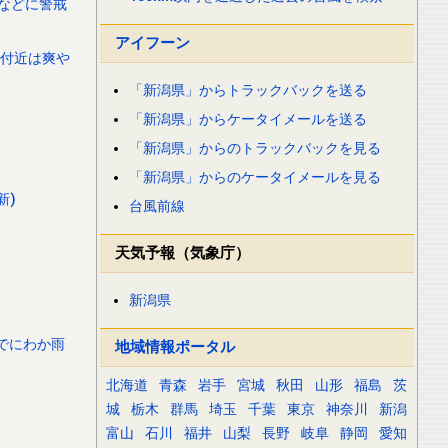
などに警戒
アイフーン
州付近は爽や
「新潟県」からトラックバックを送る
「新潟県」からケータイメールを送る
「新潟県」からのトラックバックを見る
「新潟県」からのケータイメールを見る
新)
台風前線
天気予報（気象庁）
新潟県
でにわか雨
地域情報ポータル
北海道
青森
岩手
宮城
秋田
山形
福島
茨
城
栃木
群馬
埼玉
千葉
東京
神奈川
新潟
富山
石川
福井
山梨
長野
岐阜
静岡
愛知