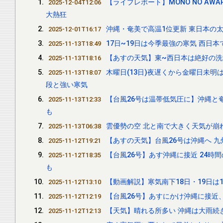
【ライブレポート】MONO NO A
2025-12-04T12:06
大熱狂
沖縄・奄美で高温1位更新 東日本の太平
2025-12-01T16:17
17日~19日は今季最強の寒気 西日
2025-11-13T18:49
【あすの天気】東~西日本は絶好の洗
2025-11-13T18:16
木曜日(13日)夜遅くから金曜日未
2025-11-13T18:07
段と強い寒気
【台風26号は温帯低気圧に】沖縄と奄
2025-11-13T12:33
も
雲優勢の空 北と南で大きく天気が崩れ
2025-11-13T06:38
【あすの天気】台風26号は沖縄へ 
2025-11-12T19:21
【台風26号】あす沖縄に接近 24時
2025-11-12T18:35
も
【動画解説】寒気南下18日・19日は
2025-11-12T13:10
【台風26号】あすにかけ沖縄に接近
2025-11-12T12:19
【天気】晴れる所多い 沖縄は大雨続
2025-11-12T12:13