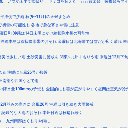
WARE「いつか末小で盆祭り!」ドミコを迎えた「八八音楽祭」後夜祭もマ
洋側で少雨 秋(9~11月)の天候まとめ
本で初雪の可能性も 各地で急な寒さや雪に注意
濯日和 沖縄は14日未明にかけ線状降水帯の可能性
明は沖縄本島は線状降水帯のおそれ 金曜日は北海道では雪だが広く晴れ 
美は激しい雨 土砂災害に警戒を 関東~九州くもりや雨 来週は12月下
る 沖縄に台風26号が接近
九州南部や四国などで雨
間の降水量100mmの予想も 全国的にも雲が広がりやすく昼間は空気が冷
12月並みの寒さに 台風26号 沖縄は引き続き大雨警戒
、記録的な大雨のおそれ 本州付近は秋晴れ続く
き、九州南部はくもりや雨に