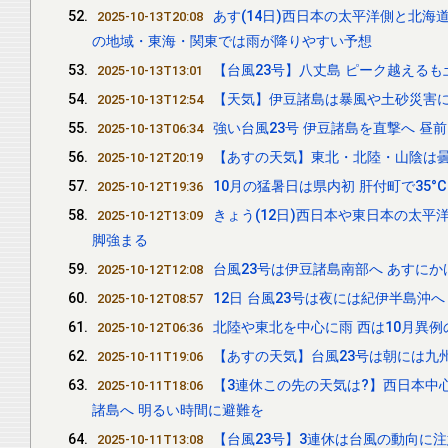
あす(14日)西日本の太平洋側と北
2025-10-13T20:08
の地域・東海・関東では雨が降りやすい予想
【台風23号】八丈島 ピーク越えるも
2025-10-13T13:01
【天気】伊豆諸島は暴風や土砂災害に
2025-10-13T12:54
強い台風23号 伊豆諸島を直撃へ 昼
2025-10-13T06:34
【あすの天気】東北・北陸・山陰は曇
2025-10-12T20:19
10月の猛暑日は県内初 肝付町で35°
2025-10-12T19:36
きょう(12日)西日本や東日本の太
2025-10-12T13:09
脚強まる
台風23号は伊豆諸島南部へ あすに
2025-10-12T12:08
12日 台風23号は夜には紀伊半島沖
2025-10-12T08:57
北陸や東北を中心に雨 西は10月異例
2025-10-12T06:36
【あすの天気】台風23号は朝には九
2025-10-11T19:06
【3連休この先の天気は?】西日本中
2025-10-11T18:06
諸島へ 明るい時間に避難を
【台風23号】3連休は台風の動向に注
2025-10-11T13:08