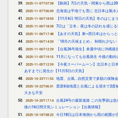
【動画】7日の天気 - 関東から西は2
2025-11-07T07:38
北海道は平地でも雪に 北日本は風冷え
2025-11-07T06:09
【11月6日 明日の天気】冬のはじま
2025-11-06T18:50
7日は「立冬」夜は冬の訪れを感じる
2025-11-06T18:38
【あすの天気】東~西日本はからっと
2025-11-06T17:48
「10月の天候まとめ」 秋晴れ少ない
2025-11-06T14:30
【台風26号発生】来週中頃に沖縄接
2025-11-06T12:29
11月になっても台風発生 今後の動
2025-11-05T19:15
【今夜スーパームーン】北日本と日本
2025-11-05T12:39
あすまでに発生か【11月5日の天気】
地震、台風...自然災害で多額の保
2025-10-23T11:53
震度6強地震と台風による浸水で2度
2025-10-22T06:31
大きな不安
台風24号の最新進路 この先季節は急
2025-10-20T17:14
後の16日間天気シミュレーション【台風情報】
今日18日は日本海側から雨の範囲が
2025-10-18T08:23