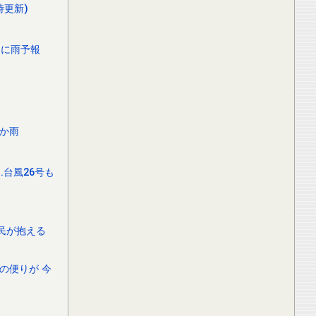
時更新)
的に雨予報
か雨
台風26号も
民が抱える
の便りが 今