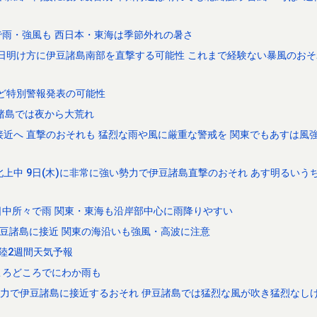
雨・強風も 西日本・東海は季節外れの暑さ
9日明け方に伊豆諸島南部を直撃する可能性 これまで経験ない暴風のおそれも
など特別警報発表の可能性
諸島では夜から大荒れ
接近へ 直撃のおそれも 猛烈な雨や風に厳重な警戒を 関東でもあすは風強
が北上中 9日(木)に非常に強い勢力で伊豆諸島直撃のおそれ あす明るいう
中所々で雨 関東・東海も沿岸部中心に雨降りやすい
伊豆諸島に接近 関東の海沿いも強風・高波に注意
北陸2週間天気予報
ころどころでにわか雨も
い勢力で伊豆諸島に接近するおそれ 伊豆諸島では猛烈な風が吹き猛烈なし