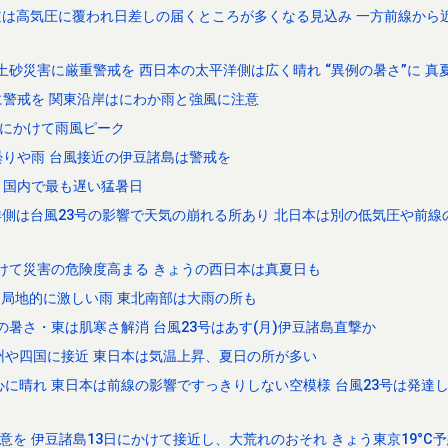
海道は高気圧に覆われ日差しの届くところが多くなる見込み 一方前線から
土砂災害に厳重警戒を 西日本の太平洋側は広く晴れ “異例の暑さ”に 真
警戒を 関東沿岸はにわか雨と強風に注意
前にかけて雨風ピーク
りや雨 台風接近の伊豆諸島は警戒を
C 国内で最も遅い猛暑日
平洋側は台風23号の影響で天気の崩れる所あり 北日本は別の低気圧や前線
かけて災害の危険度高まる きょうの西日本は真夏日も
へ 局地的に激しい雨 東北南部は大雨の所も
の暑さ・東は肌寒さ解消 台風23号はあす(月)伊豆諸島直撃か
州や四国に接近 東日本は気温上昇、夏日の所が多い
心に晴れ 東日本は前線の影響ですっきりしない空模様 台風23号は発達
意を 伊豆諸島13日にかけて接近し、大荒れのおそれ きょう東京19°C