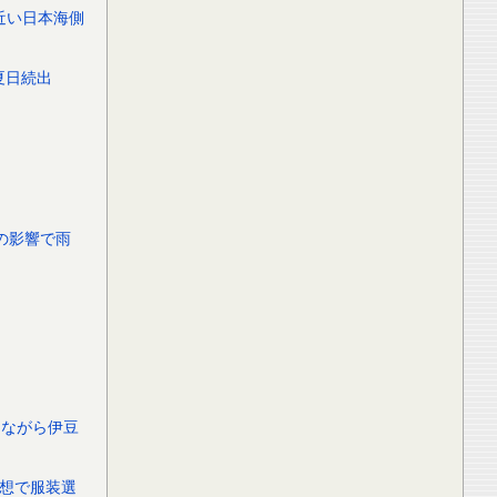
近い日本海側
夏日続出
の影響で雨
しながら伊豆
予想で服装選