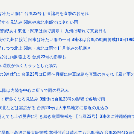
冷たい雨に 台風23号 伊豆諸島を直撃のおそれ
近する見込み 関東や東北南部では冷たい雨
要警戒!あす東北・関東は雨で肌寒く 九州は晴れて真夏日も
奄美や九州に接近 関東は冷たい雨の一日 3連休は台風の動向警戒(10日19
近しつつ北上 関東・東北は雨で11月並みの肌寒さ
地的に雨脚強まる 台風23号の影響も
晴れ 湿度が低くカラッとした陽気
の3連休”に 台風23号は日曜〜月曜に伊豆諸島を直撃のおそれ【風と雨
以降は内陸を中心に所々で雨の見込み
届く所多くなる見込み 3連休は台風23号の影響で各地で雨
東北などは雲広がる 台風23号は大東島地方に接近の見込み
越えても土砂災害に引き続き厳重警戒を 【台風23号】3連休に沖縄経由
て暴風・高波に最大級警戒 本州付近は晴れても北風強め 台風23号は3連