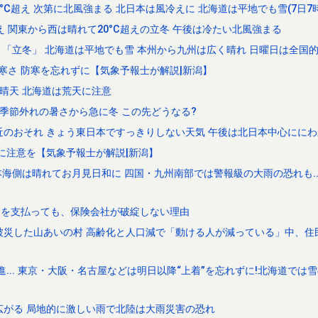
0°C超え 次第に北風強まる 北日本は風冷えに 北海道は平地でも雪(7日7
 関東から西は晴れて20°C超えの立冬 午後は冷たい北風強まる
り「立冬」 北海道は平地でも雪 本州から九州は広く晴れ 日曜日は全国
寒さ 防寒を忘れずに【気象予報士が解説|新潟】
晴天 北海道は荒天に注意
 季節外れの暑さから急に冬 この先どうなる?
近のおそれ きょう東日本ですっきりしない天気 午後は北日本中心ににわ
向に注意を【気象予報士が解説|新潟】
海側は晴れてお月見日和に 四国・九州南部では警報級の大雨の恐れも...
険金を支払っても、保険会社が破綻しない理由
被災した山あいの村 高齢化と人口減で「動ける人が減っている」中、住
進... 東京・大阪・名古屋などは明日以降“上着”を忘れずに!北海道では雪
広がる 局地的に激しい雨で北陸は大雨災害の恐れ