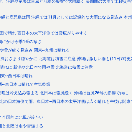
方、沖縄や奄美は台風と前線の影響で大雨続く 長期間の大雨で土砂災害
で沖縄と鹿児島は雨 沖縄では11月としては記録的な大雨になる見込み 本
囲で晴れ 西日本の太平洋側では雲広がりやすく
朝にかけ今季1番の寒さ
や雪が続く見込み 関東~九州は晴れる
北風おさまり穏やかに 北海道は積雪に注意 沖縄は激しい雨も(11日7時更
晴れに 新潟や北日本で雨や雪 北海道は積雪に注意
関東~西日本は晴れ
西~東日本は晴れて空気乾燥
朝晩は冷え込み強まる 北日本は強風続く 沖縄は台風26号の影響で雨に
~北の日本海側で雨、東日本~西日本の太平洋側は広く晴れも午後は関東
 全国的に北風が冷たい
側と北陸は雨や雪強まる