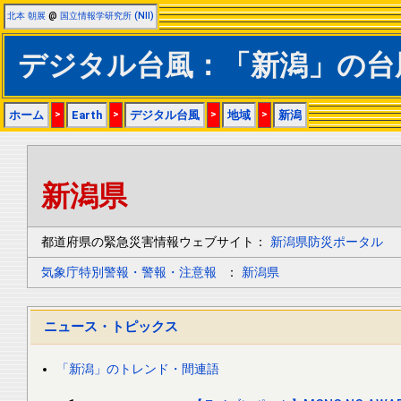
北本 朝展
@
国立情報学研究所 (NII)
デジタル台風：「新潟」の台
ホーム
>
Earth
>
デジタル台風
>
地域
>
新潟
新潟県
都道府県の緊急災害情報ウェブサイト：
新潟県防災ポータル
気象庁特別警報・警報・注意報
：
新潟県
ニュース・トピックス
「新潟」のトレンド・間連語