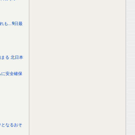
...9日最
まる 北日本
ちに安全確保
けとなるおそ