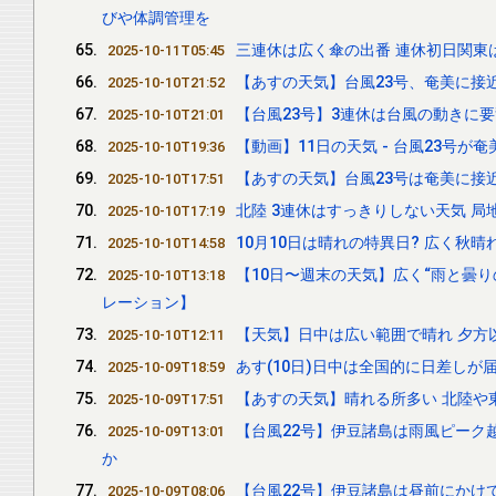
びや体調管理を
三連休は広く傘の出番 連休初日関東は
2025-10-11T05:45
【あすの天気】台風23号、奄美に接
2025-10-10T21:52
【台風23号】3連休は台風の動きに
2025-10-10T21:01
【動画】11日の天気 - 台風23号が
2025-10-10T19:36
【あすの天気】台風23号は奄美に接
2025-10-10T17:51
北陸 3連休はすっきりしない天気 局
2025-10-10T17:19
10月10日は晴れの特異日? 広く秋
2025-10-10T14:58
【10日〜週末の天気】広く“雨と曇り
2025-10-10T13:18
レーション】
【天気】日中は広い範囲で晴れ 夕方
2025-10-10T12:11
あす(10日)日中は全国的に日差しが
2025-10-09T18:59
【あすの天気】晴れる所多い 北陸や
2025-10-09T17:51
【台風22号】伊豆諸島は雨風ピーク
2025-10-09T13:01
か
【台風22号】伊豆諸島は昼前にかけ
2025-10-09T08:06