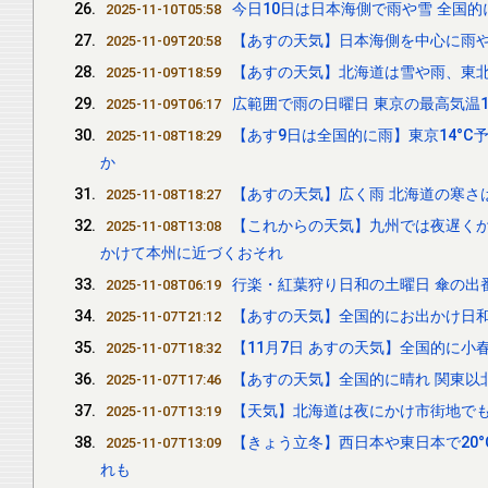
今日10日は日本海側で雨や雪 全国的
2025-11-10T05:58
【あすの天気】日本海側を中心に雨や
2025-11-09T20:58
【あすの天気】北海道は雪や雨、東北
2025-11-09T18:59
広範囲で雨の日曜日 東京の最高気温1
2025-11-09T06:17
【あす9日は全国的に雨】東京14°C
2025-11-08T18:29
か
【あすの天気】広く雨 北海道の寒さ
2025-11-08T18:27
【これからの天気】九州では夜遅くか
2025-11-08T13:08
かけて本州に近づくおそれ
行楽・紅葉狩り日和の土曜日 傘の出
2025-11-08T06:19
【あすの天気】全国的にお出かけ日
2025-11-07T21:12
【11月7日 あすの天気】全国的に小
2025-11-07T18:32
【あすの天気】全国的に晴れ 関東以北
2025-11-07T17:46
【天気】北海道は夜にかけ市街地でも
2025-11-07T13:19
【きょう立冬】西日本や東日本で20°
2025-11-07T13:09
れも