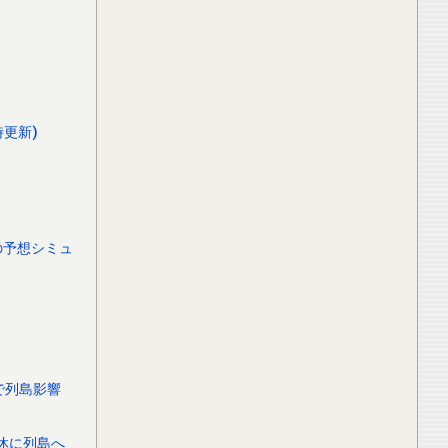
時更新)
の予想シミュ
で列島影響
休に列島へ