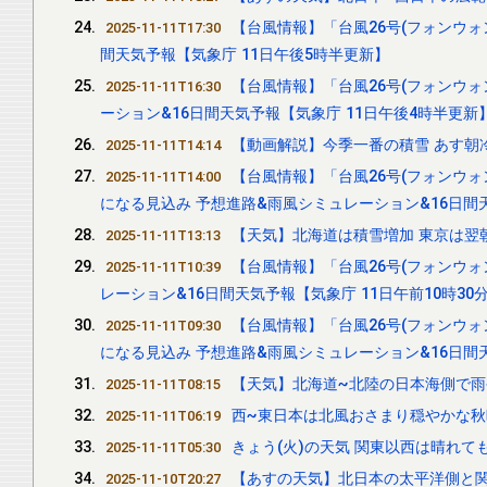
【台風情報】「台風26号(フォンウォ
2025-11-11T17:30
間天気予報【気象庁 11日午後5時半更新】
【台風情報】「台風26号(フォンウォ
2025-11-11T16:30
ーション&16日間天気予報【気象庁 11日午後4時半更新
【動画解説】今季一番の積雪 あす朝
2025-11-11T14:14
【台風情報】「台風26号(フォンウ
2025-11-11T14:00
になる見込み 予想進路&雨風シミュレーション&16日間
【天気】北海道は積雪増加 東京は翌
2025-11-11T13:13
【台風情報】「台風26号(フォンウォン
2025-11-11T10:39
レーション&16日間天気予報【気象庁 11日午前10時30
【台風情報】「台風26号(フォンウ
2025-11-11T09:30
になる見込み 予想進路&雨風シミュレーション&16日間
【天気】北海道~北陸の日本海側で雨
2025-11-11T08:15
西~東日本は北風おさまり穏やかな秋
2025-11-11T06:19
きょう(火)の天気 関東以西は晴れ
2025-11-11T05:30
【あすの天気】北日本の太平洋側と
2025-11-10T20:27