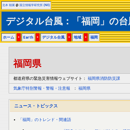
北本 朝展
@
国立情報学研究所 (NII)
デジタル台風：「福岡」の台
ホーム
>
Earth
>
デジタル台風
>
地域
>
福岡
福岡県
都道府県の緊急災害情報ウェブサイト：
福岡県消防防災課
気象庁特別警報・警報・注意報
：
福岡県
ニュース・トピックス
「福岡」のトレンド・間連語