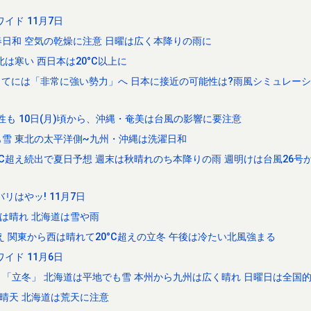
イド 11月7日
春日和 空気の乾燥に注意 日曜は広く本降りの雨に
は寒い 西日本は20°C以上に
ってには「非常に強い勢力」へ 日本に接近の可能性は?雨風シミュレーシ
性も 10日(月)頃から、沖縄・奄美は台風の影響に要注意
雪 東北の太平洋側~九州・沖縄は洗濯日和
C超え続出で夏日予想 週末は秋晴れのち本降りの雨 週明けは台風26号
はやッ! 11月7日
は晴れ 北海道は雪や雨
 関東から西は晴れて20°C超えの立冬 午後は冷たい北風強まる
イド 11月6日
り「立冬」 北海道は平地でも雪 本州から九州は広く晴れ 日曜日は全国
晴天 北海道は荒天に注意