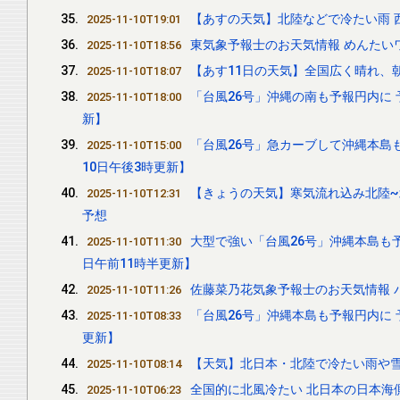
【あすの天気】北陸などで冷たい雨 
2025-11-10T19:01
東気象予報士のお天気情報 めんたいワイ
2025-11-10T18:56
【あす11日の天気】全国広く晴れ、
2025-11-10T18:07
「台風26号」沖縄の南も予報円内に 
2025-11-10T18:00
新】
「台風26号」急カーブして沖縄本島
2025-11-10T15:00
10日午後3時更新】
【きょうの天気】寒気流れ込み北陸
2025-11-10T12:31
予想
大型で強い「台風26号」沖縄本島も予
2025-11-10T11:30
日午前11時半更新】
佐藤菜乃花気象予報士のお天気情報 バリ
2025-11-10T11:26
「台風26号」沖縄本島も予報円内に 
2025-11-10T08:33
更新】
【天気】北日本・北陸で冷たい雨や雪
2025-11-10T08:14
全国的に北風冷たい 北日本の日本海
2025-11-10T06:23