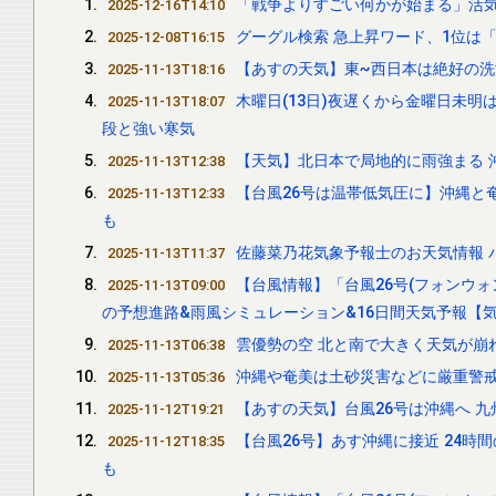
「戦争よりすごい何かが始まる」活気
2025-12-16T14:10
グーグル検索 急上昇ワード、1位は「
2025-12-08T16:15
【あすの天気】東~西日本は絶好の洗
2025-11-13T18:16
木曜日(13日)夜遅くから金曜日未
2025-11-13T18:07
段と強い寒気
【天気】北日本で局地的に雨強まる 沖
2025-11-13T12:38
【台風26号は温帯低気圧に】沖縄と奄
2025-11-13T12:33
も
佐藤菜乃花気象予報士のお天気情報 バリ
2025-11-13T11:37
【台風情報】「台風26号(フォンウォ
2025-11-13T09:00
の予想進路&雨風シミュレーション&16日間天気予報【気
雲優勢の空 北と南で大きく天気が崩れ
2025-11-13T06:38
沖縄や奄美は土砂災害などに厳重警戒
2025-11-13T05:36
【あすの天気】台風26号は沖縄へ 
2025-11-12T19:21
【台風26号】あす沖縄に接近 24時
2025-11-12T18:35
も