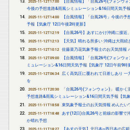
【台風情報】「台風26号(フォンウォ
2025-11-12T17:00
今後の予想進路&雨風シミュレーション&16日間天気予報
【台風情報】「台風26号」今後の予想
2025-11-12T14:00
予報【気象庁 12日午後2時更新】
【台風26号】あすにかけ沖縄に接近
2025-11-12T12:19
【天気】晴れる所多い 沖縄は大雨続
2025-11-12T12:13
佐藤菜乃花気象予報士のお天気情報 バリ
2025-11-12T10:12
【台風情報】「台風26号(フォンウォ
2025-11-12T09:00
ミュレーション&16日間天気予報【気象庁 12日午前9時
広く高気圧に覆われて日差しあり 一
2025-11-12T06:34
を
「台風26号(フォンウォン)」 暖
2025-11-11T20:30
予想進路&雨風シミュレーション&16日間天気予報【気象庁
東気象予報士のお天気情報 めんたいワイ
2025-11-11T18:58
あす(12日)台風26号と前線の影響
2025-11-11T18:48
か晴れ予想
【あすの天気】北日本~西日本の広範
2025-11-11T18:27