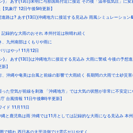
ン)」 あす(13日)未明に与那国島付近に接近 その後「温帯低気圧」に
【気象庁 12日午後5時更新】
進路は? あす(13日)沖縄地方に接近する見込み 雨風シミュレーション&
、記録的な大雨のおそれ 本州付近は秋晴れ続く
き、九州南部はくもりや雨に
はやッ! 11月12日
ン)」 あす(13日)は沖縄地方に接近する見込み 大雨に警戒 今後の予想
更新】
方、沖縄や奄美は台風と前線の影響で大雨続く 長期間の大雨で土砂災害
かく湿った空気が前線を刺激 「沖縄地方」では大気の状態が非常に不安定
 台風情報 11日午後8時半更新】
ド 11月11日
で沖縄と鹿児島は雨 沖縄では11月としては記録的な大雨になる見込み 本
囲で晴れ 西日本の太平洋側では雲広がりやすく