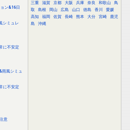
三重
滋賀
京都
大阪
兵庫
奈良
和歌山
鳥
ョン&16日
取
島根
岡山
広島
山口
徳島
香川
愛媛
高知
福岡
佐賀
長崎
熊本
大分
宮崎
鹿児
雨風シミュレ
島
沖縄
非常に不安定
路&雨風シミュ
非常に不安定
注意