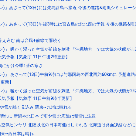
ン)」あさって(13日)には先島諸島へ接近 今後の進路&雨風シミュレーシ
ン)」あさって(13日)午後3時には宮古島の北北西の予報 今後の進路&
】
冷え込む 南は台風+前線で雨続く
ォン)」 暖かく湿った空気が前線を刺激 「沖縄地方」では大気の状態が
天気予報【気象庁 11日午後2時更新】
朝にかけ今季1番の寒さ
)」 あさって(13日)午前9時には与那国島の西北西約60kmに 予想進
分更新】
ォン)」 暖かく湿った空気が前線を刺激 「沖縄地方」では大気の状態が
天気予報【気象庁 11日午前9時半更新】
や雪が続く見込み 関東~九州は晴れる
晴れに 新潟や北日本で雨や雪 北海道は積雪に注意
ても空気ヒンヤリ 北陸以北の日本海側はしぐれる 北海道は路面凍結などに
関東~西日本は晴れ