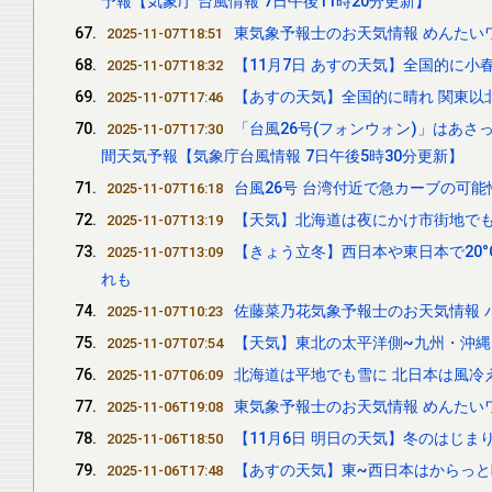
予報【気象庁 台風情報 7日午後11時20分更新】
東気象予報士のお天気情報 めんたいワ
2025-11-07T18:51
【11月7日 あすの天気】全国的に小
2025-11-07T18:32
【あすの天気】全国的に晴れ 関東以北
2025-11-07T17:46
「台風26号(フォンウォン)」はあさ
2025-11-07T17:30
間天気予報【気象庁台風情報 7日午後5時30分更新】
台風26号 台湾付近で急カーブの可能
2025-11-07T16:18
【天気】北海道は夜にかけ市街地でも
2025-11-07T13:19
【きょう立冬】西日本や東日本で20°
2025-11-07T13:09
れも
佐藤菜乃花気象予報士のお天気情報 バリ
2025-11-07T10:23
【天気】東北の太平洋側~九州・沖縄
2025-11-07T07:54
北海道は平地でも雪に 北日本は風冷え
2025-11-07T06:09
東気象予報士のお天気情報 めんたいワ
2025-11-06T19:08
【11月6日 明日の天気】冬のはじま
2025-11-06T18:50
【あすの天気】東~西日本はからっと
2025-11-06T17:48