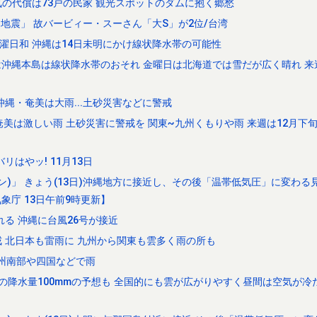
の代償は73戸の民家 観光スポットのダムに抱く郷愁
地震」 故バービィー・スーさん「大S」が2位/台湾
濯日和 沖縄は14日未明にかけ線状降水帯の可能性
明は沖縄本島は線状降水帯のおそれ 金曜日は北海道では雪だが広く晴れ 
縄・奄美は大雨...土砂災害などに警戒
美は激しい雨 土砂災害に警戒を 関東~九州くもりや雨 来週は12月下
はやッ! 11月13日
ン)」 きょう(13日)沖縄地方に接近し、その後「温帯低気圧」に変わる
象庁 13日午前9時更新】
る 沖縄に台風26号が接近
 北日本も雷雨に 九州から関東も雲多く雨の所も
九州南部や四国などで雨
間の降水量100mmの予想も 全国的にも雲が広がりやすく昼間は空気が冷