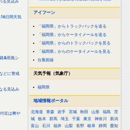
変わる見込み
アイフーン
16日間天気
「福岡県」からトラックバックを送る
「福岡県」からケータイメールを送る
「福岡県」からのトラックバックを見る
「福岡県」からのケータイメールを見る
進路&雨風シ
台風前線
天気予報（気象庁）
などに警戒
福岡県
になる見込み
地域情報ポータル
北海道
青森
岩手
宮城
秋田
山形
福島
茨
州付近は爽や
城
栃木
群馬
埼玉
千葉
東京
神奈川
新潟
富山
石川
福井
山梨
長野
岐阜
静岡
愛知