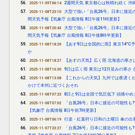
2週間天気 東京都心は秋晴れ続く 沖
2025-11-09T06:14
大型で強い「台風26号」日本に接近の
2025-11-08T23:10
間天気予報【気象庁 台風情報 8日午後11時更新】
大型で強い「台風26号」日本に接近
2025-11-08T20:43
間天気予報【気象庁 台風情報 8日午後8時半更新】
【あす9日は全国的に雨】東京14°C
2025-11-08T18:29
か
【あすの天気】広く雨 北海道の寒さ
2025-11-08T18:27
9日は広く雨 東京は12月並みの寒さ 
2025-11-08T16:30
【これからの天気】九州では夜遅くか
2025-11-08T13:08
かけて本州に近づくおそれ
8日と9日は全国で気圧低下 頭痛やめ
2025-11-08T07:23
「台風26号」日本に接近の可能性も?
2025-11-08T07:02
【気象庁 台風情報 8日午前7時更新】
行楽・紅葉狩り日和の土曜日 傘の出
2025-11-08T06:19
「台風26号」日本に接近の可能性も?
2025-11-07T23:27