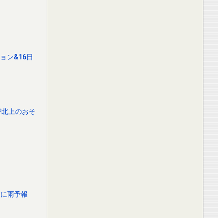
ョン&16日
が北上のおそ
的に雨予報