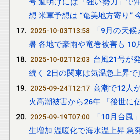
号 週明けには「強い勢力」で
想 米軍予想は “奄美地方寄り”
「9月の天候
2025-10-03T13:58
暑 各地で豪雨や竜巻被害も 10
台風21号が
2025-10-02T12:03
続く 2日の関東は気温急上昇で
高潮で12人
2025-09-24T12:17
火高潮被害から26年 「後世に
「10月台風
2025-09-19T07:00
生増加 温暖化で海水温上昇 急