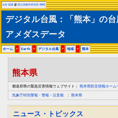
北本 朝展
@
国立情報学研究所 (NII)
デジタル台風：「熊本」の台
アメダスデータ
ホーム
>
Earth
>
デジタル台風
>
地域
>
熊本
熊本県
都道府県の緊急災害情報ウェブサイト：
熊本県防災情報ホーム
気象庁特別警報・警報・注意報
：
熊本県
ニュース・トピックス