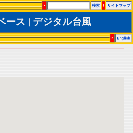
>
検索
|
サイトマップ
CSデータベース | デジタル台風
>
English