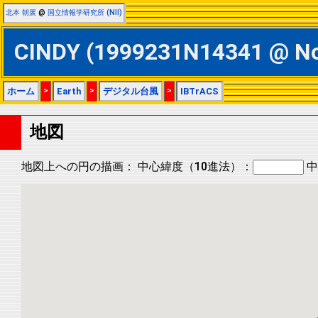
北本 朝展
@
国立情報学研究所 (NII)
CINDY (1999231N14341 @
ホーム
>
Earth
>
デジタル台風
>
IBTrACS
地図
地図上への円の描画：
中心緯度（10進法）：
中