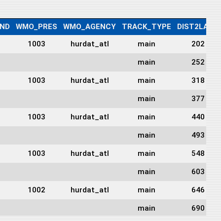
ND
WMO_PRES
WMO_AGENCY
TRACK_TYPE
DIST2LAND
1003
hurdat_atl
main
202
main
252
1003
hurdat_atl
main
318
main
377
1003
hurdat_atl
main
440
main
493
1003
hurdat_atl
main
548
main
603
1002
hurdat_atl
main
646
main
690