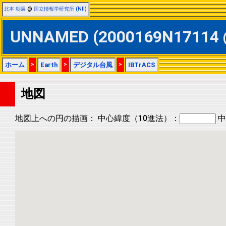
北本 朝展
@
国立情報学研究所 (NII)
UNNAMED (2000169N17114
ホーム
>
Earth
>
デジタル台風
>
IBTrACS
地図
地図上への円の描画：
中心緯度（10進法）：
中