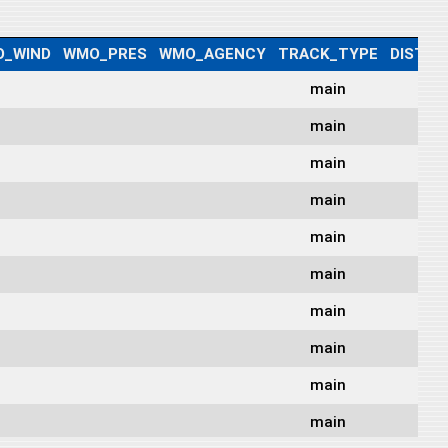
_WIND
WMO_PRES
WMO_AGENCY
TRACK_TYPE
DIST2L
main
451
main
479
main
506
main
487
main
485
main
449
main
389
main
323
main
269
main
211