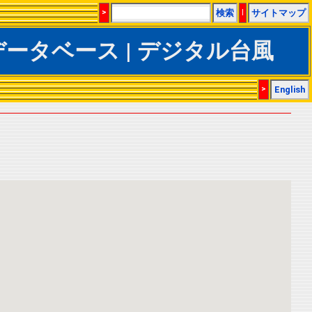
>
検索
|
サイトマップ
BTrACSデータベース | デジタル台風
>
English