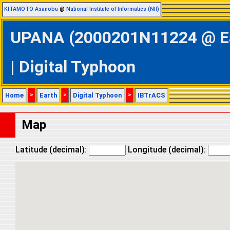
KITAMOTO Asanobu
@
National Institute of Informatics (NII)
UPANA (2000201N11224 @ Eas
| Digital Typhoon
Home
>
Earth
>
Digital Typhoon
>
IBTrACS
Map
Latitude (decimal):
Longitude (decimal):