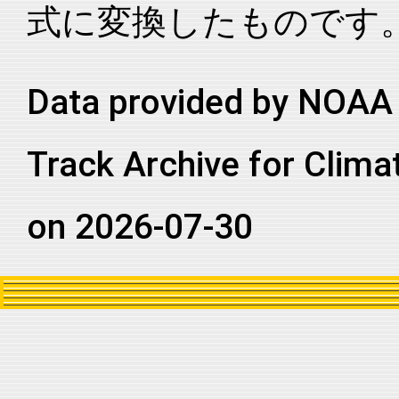
式に変換したものです
2001202N14243
2001
37
EP
MM
2001202N14243
2001
37
EP
MM
2001202N14243
2001
37
EP
MM
Data provided by NOAA 
2001202N14243
2001
37
EP
MM
Track Archive for Clima
2001202N14243
2001
37
EP
MM
2001202N14243
2001
37
EP
MM
on 2026-07-30