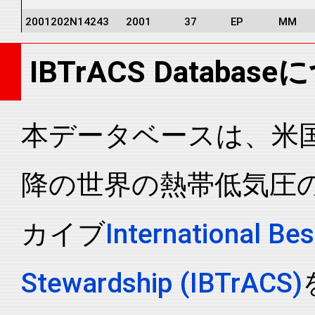
2001202N14243
2001
37
EP
MM
2001202N14243
2001
37
EP
MM
IBTrACS Databas
2001202N14243
2001
37
EP
MM
2001202N14243
2001
37
EP
MM
2001202N14243
2001
37
EP
MM
本データベースは、米国N
2001202N14243
2001
37
EP
MM
降の世界の熱帯低気圧
2001202N14243
2001
37
EP
MM
2001202N14243
2001
37
EP
MM
カイブ
International Bes
2001202N14243
2001
37
EP
MM
2001202N14243
2001
37
EP
MM
Stewardship (IBTrACS)
2001202N14243
2001
37
EP
MM
2001202N14243
2001
37
EP
MM