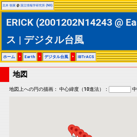
北本 朝展
@
国立情報学研究所 (NII)
ERICK (2001202N14243 @ E
ス | デジタル台風
ホーム
>
Earth
>
デジタル台風
>
IBTrACS
地図
地図上への円の描画：
中心緯度（10進法）：
中