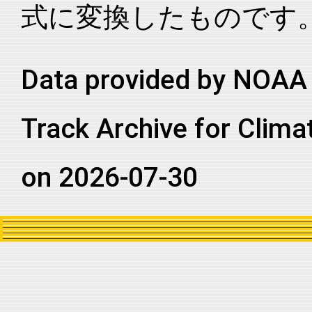
式に変換したものです
2001303N13276
2001
88
NA
CS
2001303N13276
2001
88
NA
CS
2001303N13276
2001
88
NA
CS
Data provided by NOAA 
2001303N13276
2001
88
NA
CS
Track Archive for Clima
2001303N13276
2001
88
NA
CS
2001303N13276
2001
88
NA
CS
on 2026-07-30
2001303N13276
2001
88
NA
CS
2001303N13276
2001
88
NA
CS
2001303N13276
2001
88
NA
CS
2001303N13276
2001
88
NA
CS
2001303N13276
2001
88
NA
CS
2001303N13276
2001
88
NA
CS