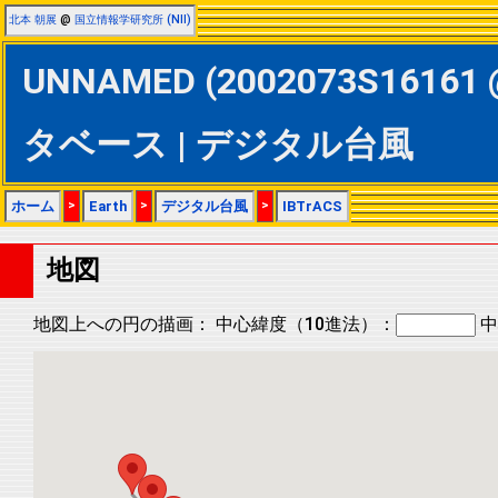
北本 朝展
@
国立情報学研究所 (NII)
UNNAMED (2002073S16161 @
タベース | デジタル台風
ホーム
>
Earth
>
デジタル台風
>
IBTrACS
地図
地図上への円の描画：
中心緯度（10進法）：
中