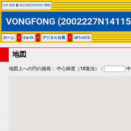
北本 朝展
@
国立情報学研究所 (NII)
VONGFONG (2002227N1411
ホーム
>
Earth
>
デジタル台風
>
IBTrACS
地図
地図上への円の描画：
中心緯度（10進法）：
中