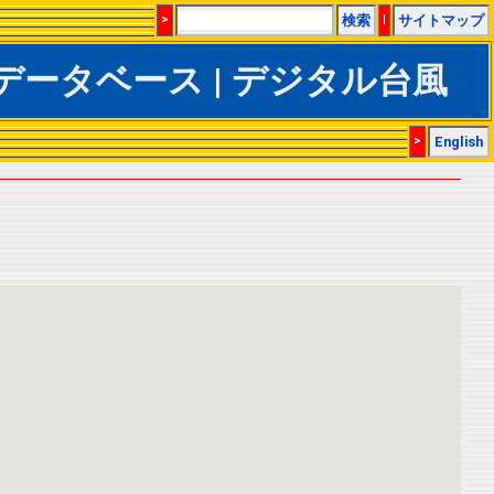
>
検索
|
サイトマップ
IBTrACSデータベース | デジタル台風
>
English