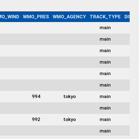
O_WIND
WMO_PRES
WMO_AGENCY
TRACK_TYPE
DIST2
main
51
main
52
main
53
main
53
main
54
main
55
994
tokyo
main
53
main
52
992
tokyo
main
50
main
48