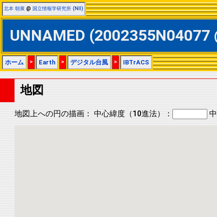
北本 朝展
@
国立情報学研究所 (NII)
UNNAMED (2002355N04077
ホーム
>
Earth
>
デジタル台風
>
IBTrACS
地図
地図上への円の描画：
中心緯度（10進法）：
中