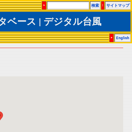
>
検索
|
サイトマップ
ACSデータベース | デジタル台風
>
English