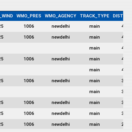
_WIND
WMO_PRES
WMO_AGENCY
TRACK_TYPE
DIST2L
25
1006
newdelhi
main
422
25
1006
newdelhi
main
492
main
478
25
1006
newdelhi
main
453
main
424
25
1006
newdelhi
main
393
main
361
25
1006
newdelhi
main
334
25
1006
newdelhi
main
305
25
1006
newdelhi
main
281