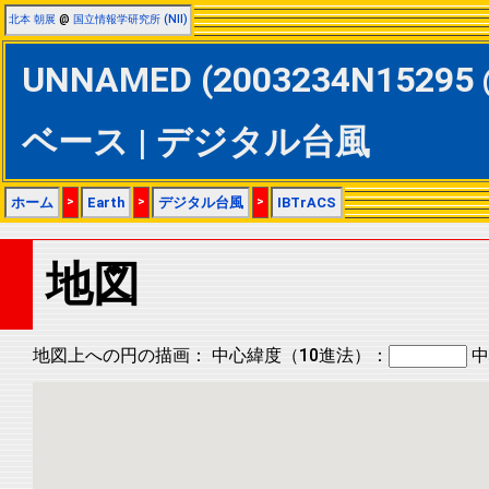
北本 朝展
@
国立情報学研究所 (NII)
UNNAMED (2003234N15295 @
ベース | デジタル台風
ホーム
>
Earth
>
デジタル台風
>
IBTrACS
地図
地図上への円の描画：
中心緯度（10進法）：
中