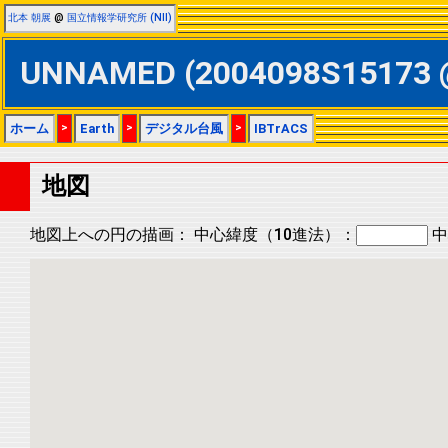
北本 朝展
@
国立情報学研究所 (NII)
UNNAMED (2004098S15173
ホーム
>
Earth
>
デジタル台風
>
IBTrACS
地図
地図上への円の描画：
中心緯度（10進法）：
中