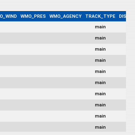
O_WIND
WMO_PRES
WMO_AGENCY
TRACK_TYPE
DIST2
main
58
main
51
main
42
main
33
main
23
main
14
main
59
main
0
main
15
main
71