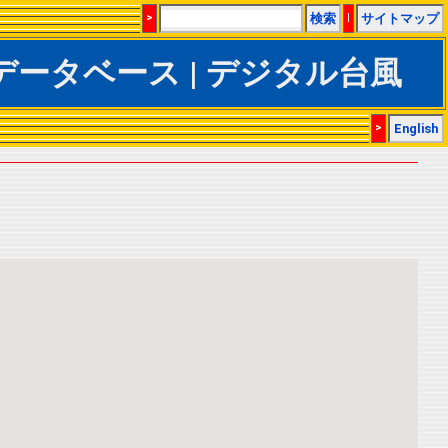
>
検索
|
サイトマップ
IBTrACSデータベース | デジタル台風
>
English