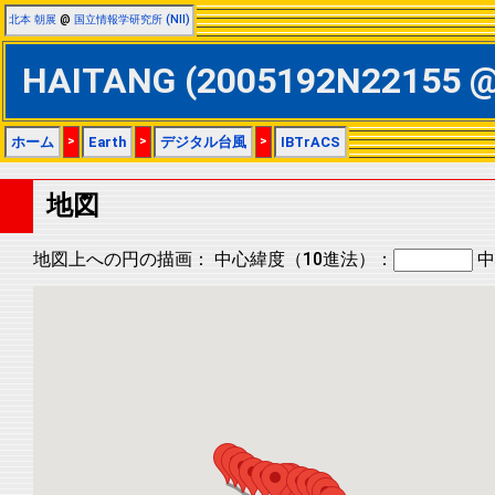
北本 朝展
@
国立情報学研究所 (NII)
HAITANG (2005192N22155
ホーム
>
Earth
>
デジタル台風
>
IBTrACS
地図
地図上への円の描画：
中心緯度（10進法）：
中