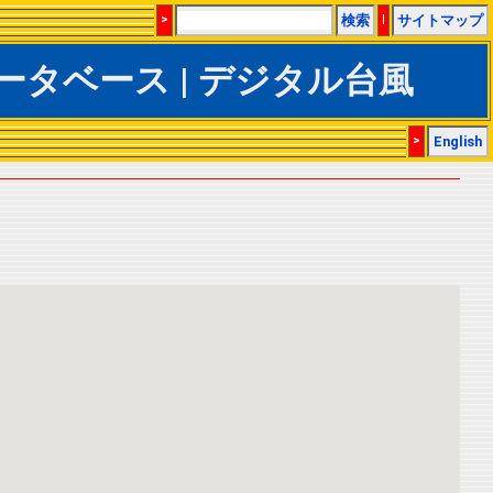
>
検索
|
サイトマップ
TrACSデータベース | デジタル台風
>
English