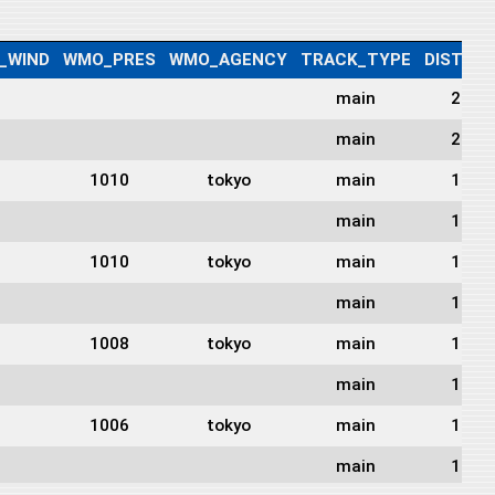
_WIND
WMO_PRES
WMO_AGENCY
TRACK_TYPE
DIST2L
main
2045
main
2019
1010
tokyo
main
1991
main
1971
1010
tokyo
main
1943
main
1915
1008
tokyo
main
1903
main
1866
1006
tokyo
main
1845
main
1824