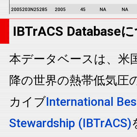
2005203N25285
2005
45
NA
NA
2005203N25285
2005
45
NA
NA
IBTrACS Databas
2005203N25285
2005
45
NA
NA
2005203N25285
2005
45
NA
NA
2005203N25285
2005
45
NA
NA
本データベースは、米国N
2005203N25285
2005
45
NA
NA
降の世界の熱帯低気圧
2005203N25285
2005
45
NA
NA
2005203N25285
2005
45
NA
NA
カイブ
International Bes
2005203N25285
2005
45
NA
NA
2005203N25285
2005
45
NA
NA
Stewardship (IBTrACS)
2005203N25285
2005
45
NA
NA
2005203N25285
2005
45
NA
NA