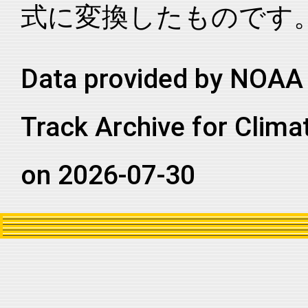
式に変換したものです
2005203N25285
2005
45
NA
NA
2005203N25285
2005
45
NA
NA
2005203N25285
2005
45
NA
NA
Data provided by NOAA 
2005203N25285
2005
45
NA
NA
Track Archive for Clima
2005203N25285
2005
45
NA
NA
2005203N25285
2005
45
NA
NA
on 2026-07-30
2005203N25285
2005
45
NA
NA
2005203N25285
2005
45
NA
NA
2005203N25285
2005
45
NA
NA
2005203N25285
2005
45
NA
NA
2005203N25285
2005
45
NA
NA
2005203N25285
2005
45
NA
NA