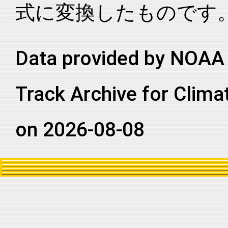
式に変換したものです
2006161N20275
2006
27
NA
GM
2006161N20275
2006
27
NA
GM
2006161N20275
2006
27
NA
GM
Data provided by NOAA 
2006161N20275
2006
27
NA
GM
Track Archive for Clima
2006161N20275
2006
27
NA
GM
2006161N20275
2006
27
NA
GM
on 2026-08-08
2006161N20275
2006
27
NA
GM
2006161N20275
2006
27
NA
GM
2006161N20275
2006
27
NA
NA
2006161N20275
2006
27
NA
NA
2006161N20275
2006
27
NA
NA
2006161N20275
2006
27
NA
NA