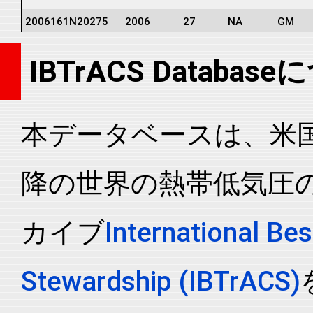
2006161N20275
2006
27
NA
GM
2006161N20275
2006
27
NA
GM
IBTrACS Databas
2006161N20275
2006
27
NA
GM
2006161N20275
2006
27
NA
GM
2006161N20275
2006
27
NA
GM
本データベースは、米国N
2006161N20275
2006
27
NA
GM
降の世界の熱帯低気圧
2006161N20275
2006
27
NA
GM
2006161N20275
2006
27
NA
GM
カイブ
International Bes
2006161N20275
2006
27
NA
GM
2006161N20275
2006
27
NA
GM
Stewardship (IBTrACS)
2006161N20275
2006
27
NA
GM
2006161N20275
2006
27
NA
GM