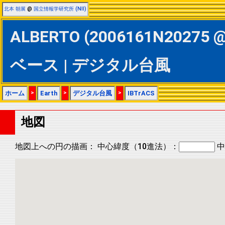
北本 朝展
@
国立情報学研究所 (NII)
ALBERTO (2006161N20275 @
ベース | デジタル台風
ホーム
>
Earth
>
デジタル台風
>
IBTrACS
地図
地図上への円の描画：
中心緯度（10進法）：
中