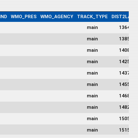
IND
WMO_PRES
WMO_AGENCY
TRACK_TYPE
DIST2LAND
main
1364
main
1385
main
1408
main
1425
main
1437
main
1455
main
1468
main
1482
main
1505
main
1515