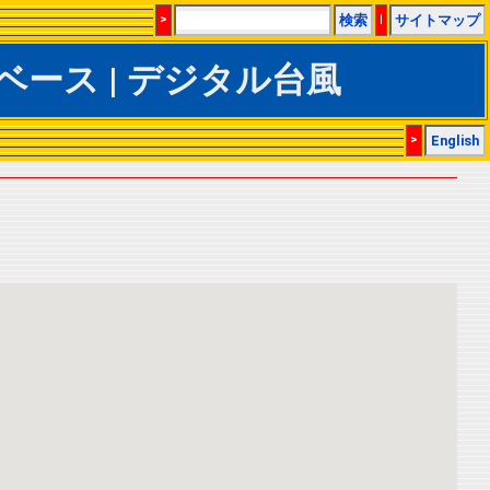
>
検索
|
サイトマップ
CSデータベース | デジタル台風
>
English