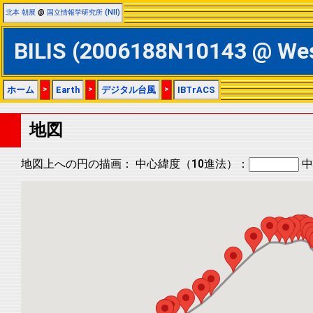
北本 朝展
@
国立情報学研究所 (NII)
BILIS (2006188N10143 @ 
ホーム
>
Earth
>
デジタル台風
>
IBTrACS
地図
地図上への円の描画：
中心緯度（10進法）：
中