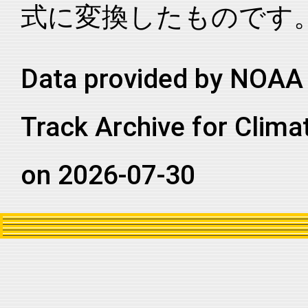
式に変換したものです
2006213N13256
2006
41
EP
MM
2006213N13256
2006
41
EP
MM
2006213N13256
2006
41
EP
MM
Data provided by NOAA 
2006213N13256
2006
41
EP
MM
Track Archive for Clima
2006213N13256
2006
41
EP
MM
2006213N13256
2006
41
EP
MM
on 2026-07-30
2006213N13256
2006
41
EP
MM
2006213N13256
2006
41
EP
MM
2006213N13256
2006
41
EP
MM
2006213N13256
2006
41
EP
MM
2006213N13256
2006
41
EP
MM
2006213N13256
2006
41
EP
MM