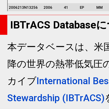
2006213N13256
2006
41
EP
MM
2006213N13256
2006
41
EP
MM
IBTrACS Databas
2006213N13256
2006
41
EP
MM
2006213N13256
2006
41
EP
MM
2006213N13256
2006
41
EP
MM
本データベースは、米国N
2006213N13256
2006
41
EP
MM
降の世界の熱帯低気圧
2006213N13256
2006
41
EP
MM
2006213N13256
2006
41
EP
MM
カイブ
International Bes
2006213N13256
2006
41
EP
MM
2006213N13256
2006
41
EP
MM
Stewardship (IBTrACS)
2006213N13256
2006
41
EP
MM
2006213N13256
2006
41
EP
MM