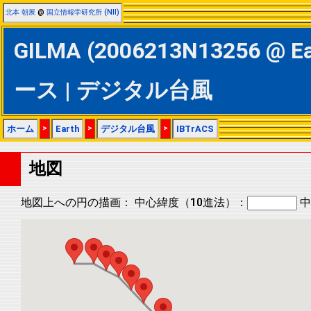
北本 朝展
@
国立情報学研究所 (NII)
GILMA (2006213N13256 @ E
ース | デジタル台風
ホーム
>
Earth
>
デジタル台風
>
IBTrACS
地図
地図上への円の描画：
中心緯度（10進法）：
中