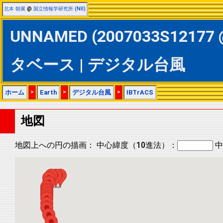
北本 朝展
@
国立情報学研究所 (NII)
UNNAMED (2007033S12177 @
タベース | デジタル台風
ホーム
>
Earth
>
デジタル台風
>
IBTrACS
地図
地図上への円の描画：
中心緯度（10進法）：
中