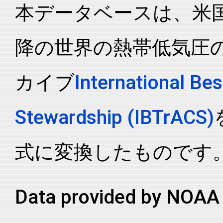
本データベースは、米国N
2007033S12177
2007
5
SP
MM
2007033S12177
2007
5
SP
MM
降の世界の熱帯低気圧
2007033S12177
2007
5
SP
MM
2007033S12177
2007
5
SP
MM
カイブ
International Bes
2007033S12177
2007
5
SP
MM
2007033S12177
2007
5
SP
MM
Stewardship (IBTrACS)
2007033S12177
2007
5
SP
MM
2007033S12177
2007
5
SP
MM
式に変換したものです
2007033S12177
2007
5
SP
MM
2007033S12177
2007
5
SP
MM
Data provided by NOAA 
2007033S12177
2007
5
SP
MM
2007033S12177
2007
5
SP
MM