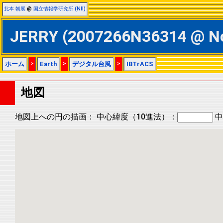
北本 朝展
@
国立情報学研究所 (NII)
JERRY (2007266N36314 @
ホーム
>
Earth
>
デジタル台風
>
IBTrACS
地図
地図上への円の描画：
中心緯度（10進法）：
中