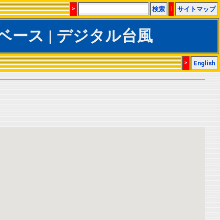
>
検索
|
サイトマップ
CSデータベース | デジタル台風
>
English