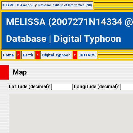
KITAMOTO Asanobu
@
National Institute of Informatics (NII)
MELISSA (2007271N14334 @ N
Database | Digital Typhoon
Home
>
Earth
>
Digital Typhoon
>
IBTrACS
Map
Latitude (decimal):
Longitude (decimal):