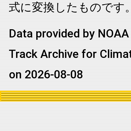
式に変換したものです
2009337S07096
2010
96
SI
MM
2009337S07096
2010
96
SI
MM
2009337S07096
2010
96
SI
MM
Data provided by NOAA 
2009337S07096
2010
96
SI
MM
Track Archive for Clima
2009337S07096
2010
96
SI
MM
2009337S07096
2010
96
SI
MM
on 2026-08-08
2009337S07096
2010
96
SI
MM
2009337S07096
2010
96
SI
MM
2009337S07096
2010
96
SI
MM
2009337S07096
2010
96
SI
MM
2009337S07096
2010
96
SI
MM
2009337S07096
2010
96
SI
MM