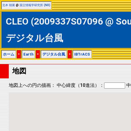
北本 朝展
@
国立情報学研究所 (NII)
CLEO (2009337S07096 @ So
デジタル台風
ホーム
>
Earth
>
デジタル台風
>
IBTrACS
地図
地図上への円の描画：
中心緯度（10進法）：
中