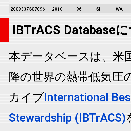
2009337S07096
2010
96
SI
WA
2009337S07096
2010
96
SI
WA
IBTrACS Databas
2009337S07096
2010
96
SI
WA
2009337S07096
2010
96
SI
WA
2009337S07096
2010
96
SI
WA
本データベースは、米国N
2009337S07096
2010
96
SI
WA
降の世界の熱帯低気圧
2009337S07096
2010
96
SI
MM
2009337S07096
2010
96
SI
MM
カイブ
International Bes
2009337S07096
2010
96
SI
MM
2009337S07096
2010
96
SI
MM
Stewardship (IBTrACS)
2009337S07096
2010
96
SI
MM
2009337S07096
2010
96
SI
MM