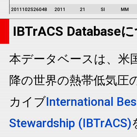
2011102S26048
2011
21
SI
MM
2011102S26048
2011
21
SI
MM
IBTrACS Databas
2011102S26048
2011
21
SI
MM
2011102S26048
2011
21
SI
MM
2011102S26048
2011
21
SI
MM
本データベースは、米国N
2011102S26048
2011
21
SI
MM
降の世界の熱帯低気圧
2011102S26048
2011
21
SI
MM
2011102S26048
2011
21
SI
MM
カイブ
International Bes
2011102S26048
2011
21
SI
MM
2011102S26048
2011
21
SI
MM
Stewardship (IBTrACS)
2011102S26048
2011
21
SI
MM
2011102S26048
2011
21
SI
MM