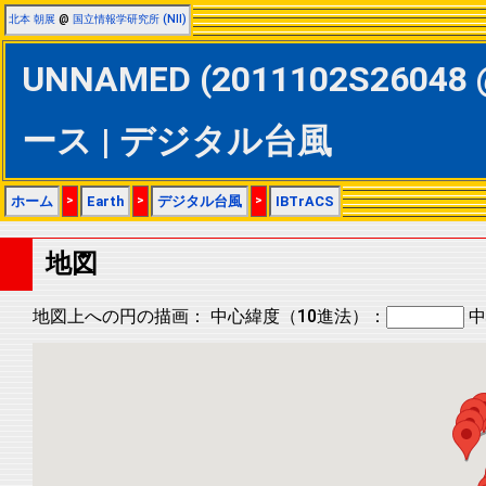
北本 朝展
@
国立情報学研究所 (NII)
UNNAMED (2011102S26048 
ース | デジタル台風
ホーム
>
Earth
>
デジタル台風
>
IBTrACS
地図
地図上への円の描画：
中心緯度（10進法）：
中