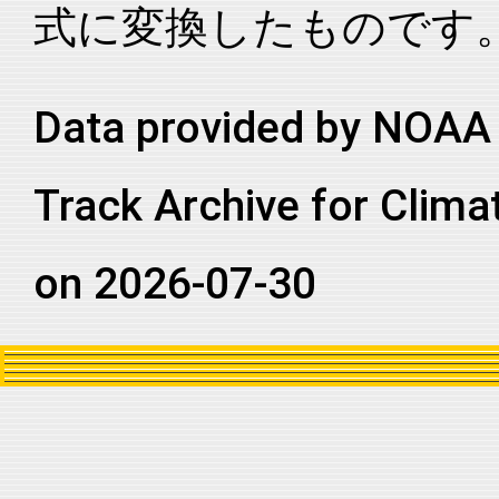
式に変換したものです
2011102S26048
2011
21
SI
MM
2011102S26048
2011
21
SI
MM
2011102S26048
2011
21
SI
MM
Data provided by NOAA 
2011102S26048
2011
21
SI
MM
Track Archive for Clima
2011102S26048
2011
21
SI
MM
2011102S26048
2011
21
SI
MM
on 2026-07-30
2011102S26048
2011
21
SI
MM
2011102S26048
2011
21
SI
MM
2011102S26048
2011
21
SI
MM
2011102S26048
2011
21
SI
MM
2011102S26048
2011
21
SI
MM
2011102S26048
2011
21
SI
MM