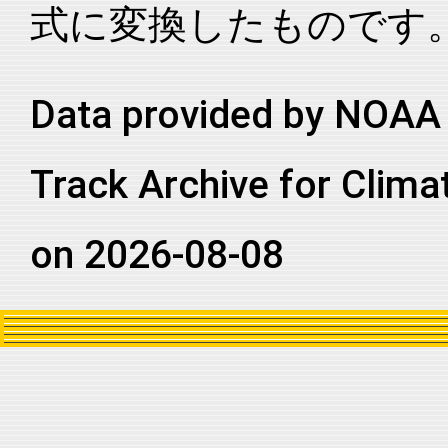
式に変換したものです
2022295N13093
2022
99
NI
BB
2022295N13093
2022
99
NI
BB
2022295N13093
2022
99
NI
BB
Data provided by NOAA 
2022295N13093
2022
99
NI
BB
Track Archive for Clima
2022295N13093
2022
99
NI
BB
2022295N13093
2022
99
NI
BB
on 2026-08-08