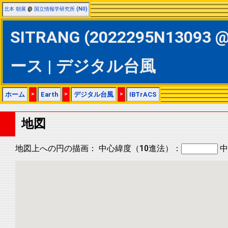
北本 朝展
@
国立情報学研究所 (NII)
SITRANG (2022295N13093 @
ース | デジタル台風
ホーム
>
Earth
>
デジタル台風
>
IBTrACS
地図
地図上への円の描画：
中心緯度（10進法）：
中