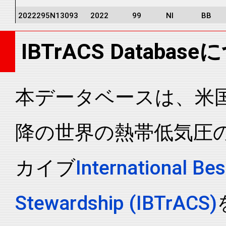
2022295N13093
2022
99
NI
BB
2022295N13093
2022
99
NI
BB
IBTrACS Databas
2022295N13093
2022
99
NI
BB
2022295N13093
2022
99
NI
BB
2022295N13093
2022
99
NI
BB
本データベースは、米国N
2022295N13093
2022
99
NI
BB
降の世界の熱帯低気圧
2022295N13093
2022
99
NI
BB
2022295N13093
2022
99
NI
BB
カイブ
International Bes
2022295N13093
2022
99
NI
BB
2022295N13093
2022
99
NI
BB
Stewardship (IBTrACS)
2022295N13093
2022
99
NI
BB
2022295N13093
2022
99
NI
BB