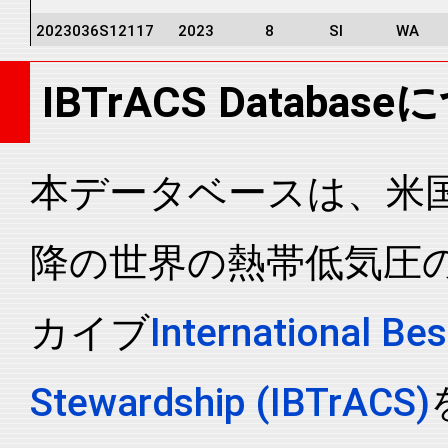
2023036S12117
2023
8
SI
WA
2023036S12117
2023
8
SI
WA
IBTrACS Databas
2023036S12117
2023
8
SI
WA
2023036S12117
2023
8
SI
WA
2023036S12117
2023
8
SI
WA
本データベースは、米国N
2023036S12117
2023
8
SI
WA
降の世界の熱帯低気圧
2023036S12117
2023
8
SI
WA
2023036S12117
2023
8
SI
WA
カイブ
International Bes
2023036S12117
2023
8
SI
WA
2023036S12117
2023
8
SI
WA
Stewardship (IBTrACS)
2023036S12117
2023
8
SI
WA
2023036S12117
2023
8
SI
WA