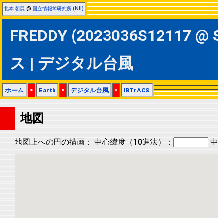
北本 朝展
@
国立情報学研究所 (NII)
FREDDY (2023036S12117 @ 
ス | デジタル台風
ホーム
>
Earth
>
デジタル台風
>
IBTrACS
地図
地図上への円の描画：
中心緯度（10進法）：
中