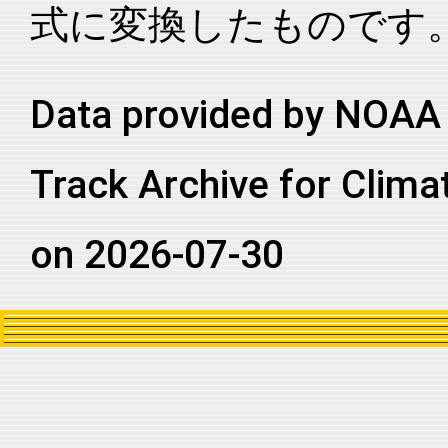
式に変換したものです
2023036S12117
2023
8
SI
WA
2023036S12117
2023
8
SI
WA
2023036S12117
2023
8
SI
WA
Data provided by NOAA 
2023036S12117
2023
8
SI
WA
Track Archive for Clima
2023036S12117
2023
8
SI
WA
2023036S12117
2023
8
SI
WA
on 2026-07-30
2023036S12117
2023
8
SI
WA
2023036S12117
2023
8
SI
WA
2023036S12117
2023
8
SI
WA
2023036S12117
2023
8
SI
WA
2023036S12117
2023
8
SI
WA
2023036S12117
2023
8
SI
WA