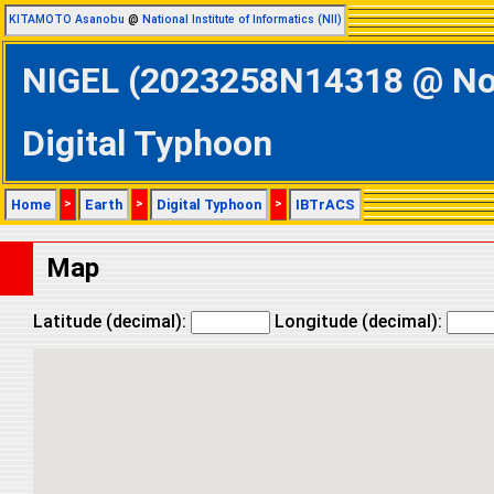
KITAMOTO Asanobu
@
National Institute of Informatics (NII)
NIGEL (2023258N14318 @ Nort
Digital Typhoon
Home
>
Earth
>
Digital Typhoon
>
IBTrACS
Map
Latitude (decimal):
Longitude (decimal):