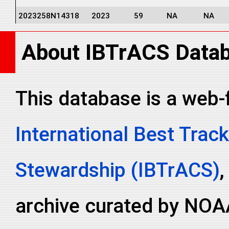
2023258N14318
2023
59
NA
NA
2023258N14318
2023
59
NA
NA
About IBTrACS Data
2023258N14318
2023
59
NA
NA
2023258N14318
2023
59
NA
NA
2023258N14318
2023
59
NA
NA
This database is a web-
2023258N14318
2023
59
NA
NA
International Best Track
2023258N14318
2023
59
NA
NA
2023258N14318
2023
59
NA
NA
Stewardship (IBTrACS)
,
2023258N14318
2023
59
NA
NA
2023258N14318
2023
59
NA
NA
archive curated by NOA
2023258N14318
2023
59
NA
NA
2023258N14318
2023
59
NA
NA